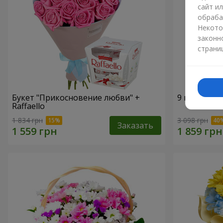
сайт и
обраба
Некото
законн
страни
Букет "Прикосновение любви" +
9 веток фи
Raffaello
1 834 грн
3 098 грн
Заказать