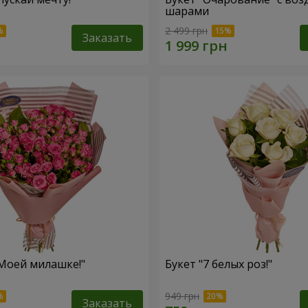
шарами
2 499 грн
Заказать
"Моей милашке!"
Букет "7 белых роз!"
949 грн
Заказать