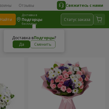
азины
Отзывы
Свяжитесь с нами
Доставка в
Найти
Подгорцы
Cтатус заказа
бесплатно
Доставка в
Подгорцы
?
Да
Сменить