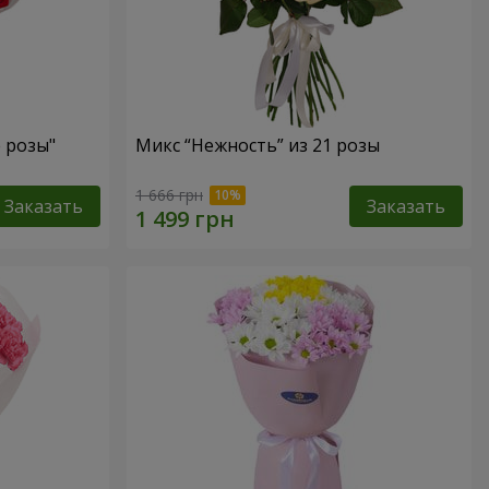
е розы"
Микс “Нежность” из 21 розы
1 666 грн
Заказать
Заказать