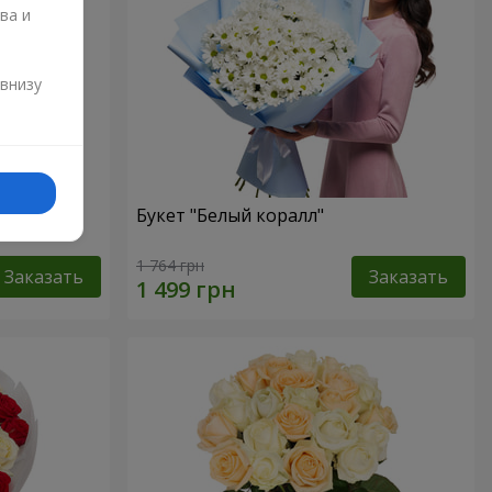
ва и
и
 внизу
Букет "Белый коралл"
1 764 грн
Заказать
Заказать