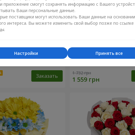
ли приложение смогут сохранять информацию с Вашего устройст
тывать Ваши персональные данные.
рые поставщики могут использовать Ваши данные на основани
ого интереса. Вы можете изменить свой выбор позже по ссылке
цы.
Настройки
Принять все
олетовой эустомы
Букет "Радуга эмоций"
1 732 грн
Заказать