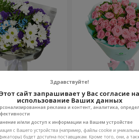
т на День рождения
Букет кустовых роз
Здравствуйте!
Этот сайт запрашивает у Вас согласие н
1 777 грн
Заказать
использование Ваших данных
рсонализированная реклама и контент, аналитика, опреде
фективности
анение и/или доступ к информации на Вашем устройстве
ация с Вашего устройства (например, файлы cookie и уникальн
фикаторы) будет доступна поставщикам. Кроме того, они, а так