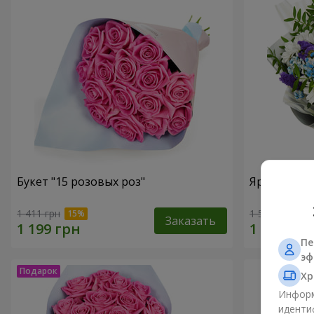
Букет "15 розовых роз"
Яркий буке
1 411 грн
1 510 грн
Заказать
Пе
эф
Хр
Информ
иденти