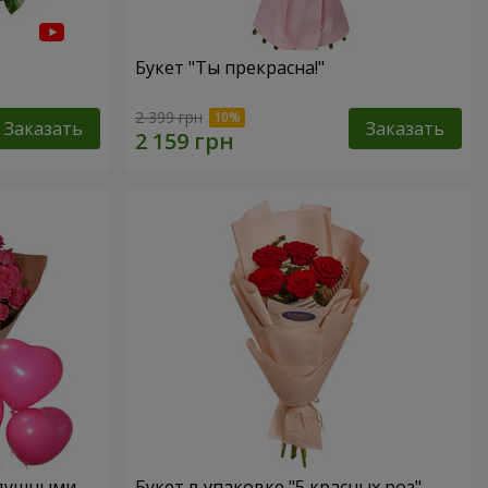
Букет "Ты прекрасна!"
2 399 грн
Заказать
Заказать
здушными
Букет в упаковке "5 красных роз"