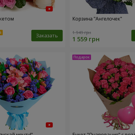
кетом
Корзина "Ангелочек"
1 949 грн
Заказать
пускай мечту!"
Букет "Очарование" с во