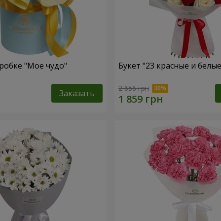
робке "Мое чудо"
Букет "23 красные и белы
2 656 грн
Заказать