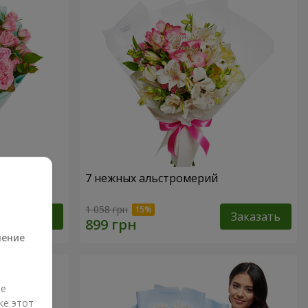
7 нежных альстромерий
а
1 058 грн
Заказать
Заказать
ление
ые
же этот