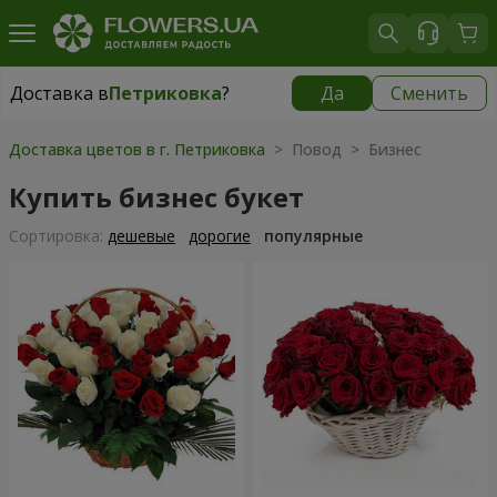
Доставка в
Петриковка
?
Да
Сменить
Доставка в
Петриковка
|
бесплатно
Доставка цветов в г. Петриковка
> Повод > Бизнес
Купить бизнес букет
Cортировка:
дешевые
дорогие
популярные