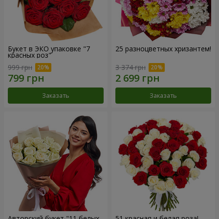
Букет в ЭКО упаковке "7
25 разноцветных хризантем!
красных роз"
999 грн
3 374 грн
Заказать
Заказать
Авторский букет "11 белых
51 красная и белая роза!