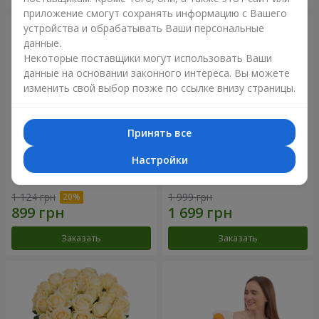
приложение смогут сохранять информацию с Вашего
устройства и обрабатывать Ваши персональные
данные.
Некоторые поставщики могут использовать Ваши
данные на основании законного интереса. Вы можете
изменить свой выбор позже по ссылке внизу страницы.
Принять все
Настройки
Букет "Времена года"
Букет из 21 кремовой розы
1 124 грн
1 999 грн
Заказать
Заказать