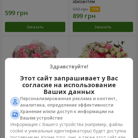
хризантем
999 грн
Заказать
Заказать
Здравствуйте!
Этот сайт запрашивает у Вас
согласие на использование
Ваших данных
Персонализированная реклама и контент,
Букет "Королева
Цветы в коробке
аналитика, определение эффективности
Карибского моря"
"Помпадур"
Хранение и/или доступ к информации на
1 249 грн
2 124 грн
Вашем устройстве
Информация с Вашего устройства (например, файлы
cookie и уникальные идентификаторы) будет доступна
Заказать
Заказать
поставщикам. Кроме того, они, а также этот сайт или