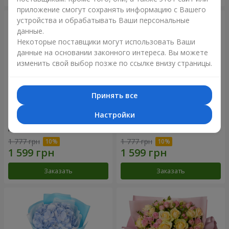
приложение смогут сохранять информацию с Вашего
устройства и обрабатывать Ваши персональные
данные.
Некоторые поставщики могут использовать Ваши
данные на основании законного интереса. Вы можете
изменить свой выбор позже по ссылке внизу страницы.
Принять все
Настройки
Композиция "Нежное
Букет "Розовый вкус
прикосновение"
ванили"
1 777 грн
1 777 грн
Заказать
Заказать