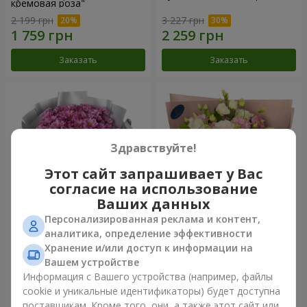
кремовая роза"
2 199 грн
3 227 грн
Заказать
Заказать
Здравствуйте!
Этот сайт запрашивает у Вас
согласие на использование
Ваших данных
Персонализированная реклама и контент,
Букет "Твои хризантемы"
Букет "Панна Котта"
аналитика, определение эффективности
Хранение и/или доступ к информации на
1 646 грн
2 124 грн
Вашем устройстве
Информация с Вашего устройства (например, файлы
cookie и уникальные идентификаторы) будет доступна
Заказать
Заказать
поставщикам. Кроме того, они, а также этот сайт или