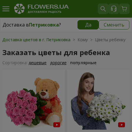
Доставка в
Петриковка
?
Да
Сменить
Доставка в
Петриковка
|
бесплатно
Доставка цветов в г. Петриковка
> Кому > Цветы ребенку
Заказать цветы для ребенка
Cортировка:
дешевые
дорогие
популярные