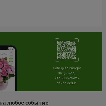
Наведите камеру
на QR-код,
чтобы скачать
приложение
 на любое событие