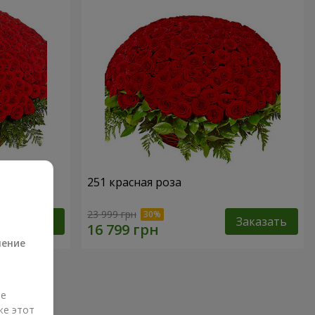
251 красная роза
а
23 999 грн
Заказать
Заказать
ление
ые
же этот