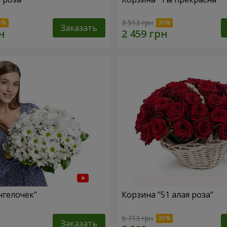
3 513 грн
Заказать
нгелочек"
Корзина "51 алая роза"
5 713 грн
Заказать