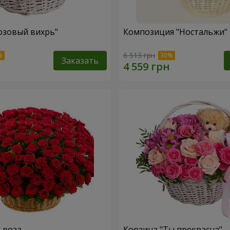
озовый вихрь"
Композиция "Ностальжи"
6 513 грн
Заказать
я роза
Корзина "Ты прекрасна"