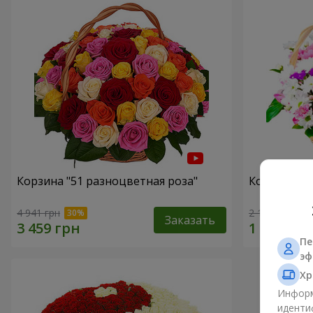
Корзина "51 разноцветная роза"
Корзина хр
4 941 грн
2 187 грн
Заказать
Пе
эф
Хр
Информ
иденти