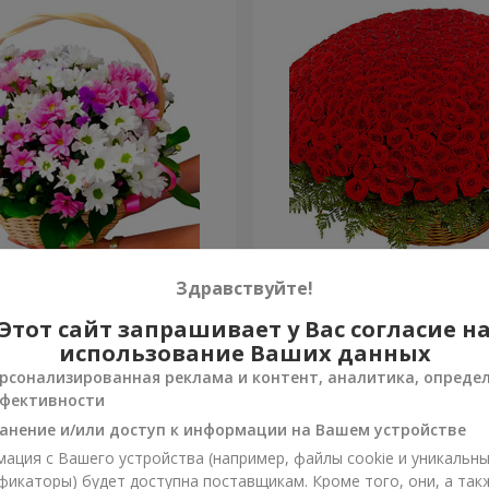
изантем "Яркая поляна"
501 красная роза
Здравствуйте!
Этот сайт запрашивает у Вас согласие н
55 816 грн
Заказать
использование Ваших данных
рсонализированная реклама и контент, аналитика, опреде
фективности
анение и/или доступ к информации на Вашем устройстве
ация с Вашего устройства (например, файлы cookie и уникальн
фикаторы) будет доступна поставщикам. Кроме того, они, а так