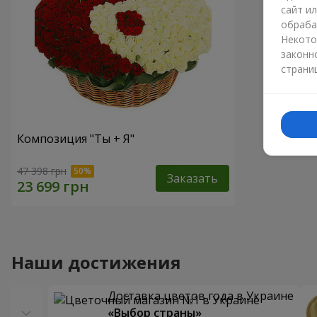
сайт и
обраба
Некото
законн
страни
Композиция "Ты + Я"
47 398 грн
Заказать
Наши достижения
Доставка цветов года в Украине
«Выбор страны»