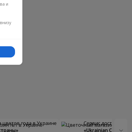
ва и
и
 внизу
 цветов года в Украине
Сервис доставки цв
страны»
«Ukrainian Choice»