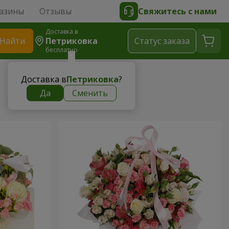
азины
Отзывы
Свяжитесь с нами
Доставка в
Найти
Петриковка
Cтатус заказа
бесплатно
Доставка в
Петриковка
?
Да
Сменить