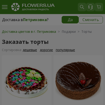
Доставка в
Петриковка
?
Да
Сменить
Доставка в
Петриковка
|
бесплатно
Доставка цветов в г. Петриковка
> Подарки > Торты
Заказать торты
Cортировка:
дешевые
дорогие
популярные