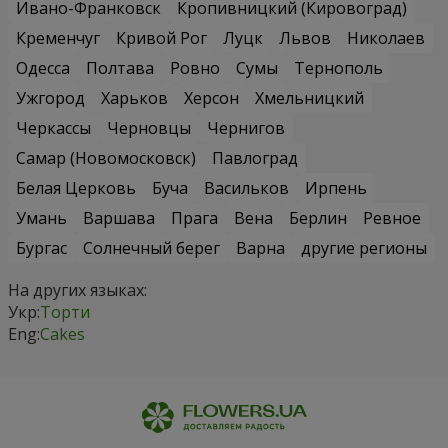
Ивано-Франковск
Кропивницкий (Кировоград)
Кременчуг
Кривой Рог
Луцк
Львов
Николаев
Одесса
Полтава
Ровно
Сумы
Тернополь
Ужгород
Харьков
Херсон
Хмельницкий
Черкассы
Черновцы
Чернигов
Самар (Новомосковск)
Павлоград
Белая Церковь
Буча
Васильков
Ирпень
Умань
Варшава
Прага
Вена
Берлин
Ревное
Бургас
Солнечный берег
Варна
другие регионы
На других языках:
Укр:
Торти
Eng:
Cakes