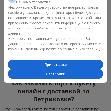
Вашем устройстве
красота и вкус в одном
Информация с Вашего устройства (например, файлы
подарке
cookie и уникальные идентификаторы) будет доступна
поставщикам. Кроме того, они, а также этот сайт или
приложение смогут сохранять информацию с Вашего
Торты с живыми цветами — это современное сочетание
флористики и гастрономической эстетики. Эксклюзивный
устройства и обрабатывать Ваши персональные
десерт в паре с
изысканным букетом
выглядит эффектно,
данные.
стильно и подчёркивает значимость события —
дня
Некоторые поставщики могут использовать Ваши
рождения
,
рождения ребёнка
или
корпоратива
.
данные на основании законного интереса. Вы можете
изменить свой выбор позже по ссылке внизу страницы.
В композиции букет цветов с тортом живые растения
задают эмоциональное настроение, а кондитерский декор
завершает сладкий праздничный акцент. Такой десерт с
Принять все
украшениями из любимых цветов отлично смотрится и на
праздничном столе, и на фотографиях.
Настройки
Как заказать торт к букету
онлайн с доставкой по
Петриковке?
Чтобы заказать букет цветов с тортом с доставкой по