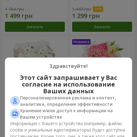
1 764 грн
1 443 грн
Заказать
Заказать
Здравствуйте!
Этот сайт запрашивает у Вас
согласие на использование
Ваших данных
Персонализированная реклама и контент,
Букет "White happiness"
Букет "Розовый зефир"
аналитика, определение эффективности
Хранение и/или доступ к информации на
999 грн
1 411 грн
Вашем устройстве
Информация с Вашего устройства (например, файлы
cookie и уникальные идентификаторы) будет доступна
Заказать
Заказать
поставщикам. Кроме того, они, а также этот сайт или