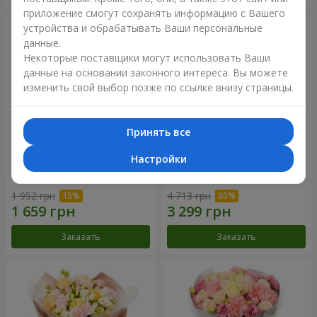
приложение смогут сохранять информацию с Вашего
устройства и обрабатывать Ваши персональные
данные.
Некоторые поставщики могут использовать Ваши
данные на основании законного интереса. Вы можете
изменить свой выбор позже по ссылке внизу страницы.
Принять все
Настройки
Букет "Дзинтарс"
Букет "Your Smile"
1 952 грн
4 713 грн
Заказать
Заказать