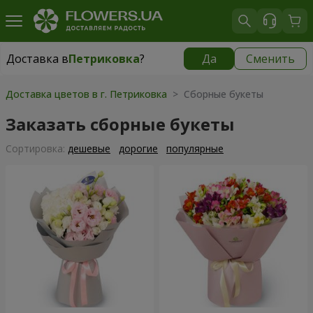
Доставка в
Петриковка
?
Да
Сменить
Доставка в
Петриковка
|
бесплатно
Доставка цветов в г. Петриковка
> Сборные букеты
Заказать сборные букеты
Cортировка:
дешевые
дорогие
популярные