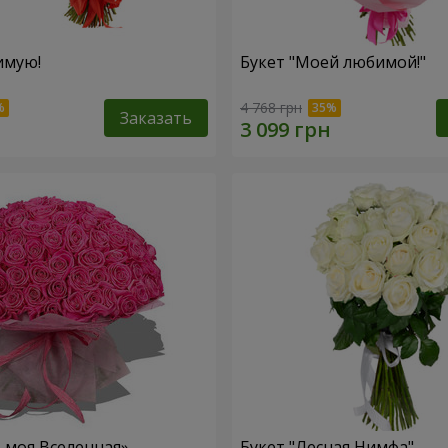
имую!
Букет "Моей любимой!"
4 768 грн
Заказать
– моя Вселенная»
Букет "Лесная Нимфа"