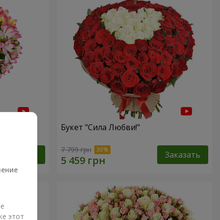
Букет "Сила Любви!"
а
7 799 грн
Заказать
Заказать
ление
ые
же этот