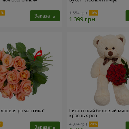
1 554 грн
Заказать
алловая романтика"
Гигантский бежевый мишк
красных роз
4 374 грн
Заказать