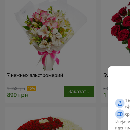
7 нежных альстромерий
Букет "В Д
1 058 грн
3 014 грн
Заказать
Пе
эф
Хр
Информ
иденти