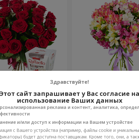
ень рождения, с любовью!"
Букет "Сказка для двоих!"
Здравствуйте!
Этот сайт запрашивает у Вас согласие н
1 554 грн
Заказать
использование Ваших данных
рсонализированная реклама и контент, аналитика, опреде
фективности
анение и/или доступ к информации на Вашем устройстве
ация с Вашего устройства (например, файлы cookie и уникальн
фикаторы) будет доступна поставщикам. Кроме того, они, а так