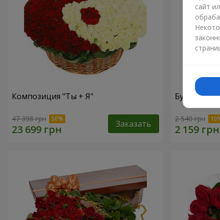
сайт и
обраба
Некото
законн
страни
Композиция "Ты + Я"
Букет "В во
47 398 грн
2 540 грн
Заказать