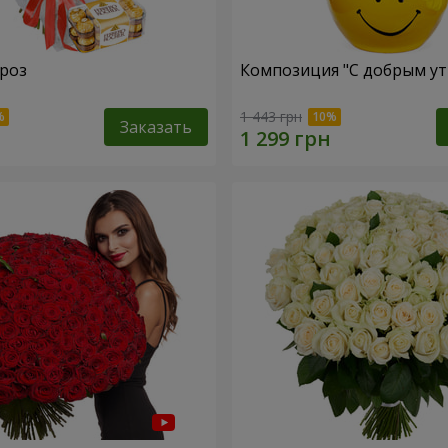
 роз
Композиция "С добрым ут
1 443 грн
Заказать