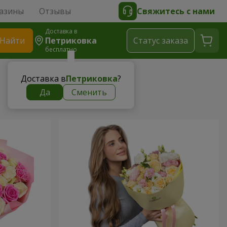
азины
Отзывы
Свяжитесь с нами
Доставка в
Найти
Петриковка
Cтатус заказа
бесплатно
Доставка в
Петриковка
?
Да
Сменить