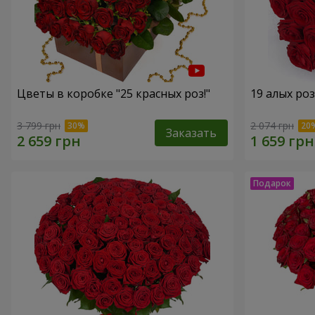
Цветы в коробке "25 красных роз!"
19 алых роз
3 799 грн
2 074 грн
Заказать