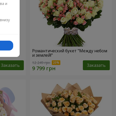
ва и
и
 внизу
Романтический букет "Между небом
и землей!"
12 249 грн
Заказать
Заказать