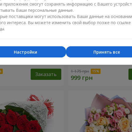
ли приложение смогут сохранять информацию с Вашего устройст
тывать Ваши персональные данные.
рые поставщики могут использовать Ваши данные на основани
ого интереса. Вы можете изменить свой выбор позже по ссылке
цы.
Настройки
Принять все
сторге от тебя!"
11 красных роз
1 175 грн
Заказать