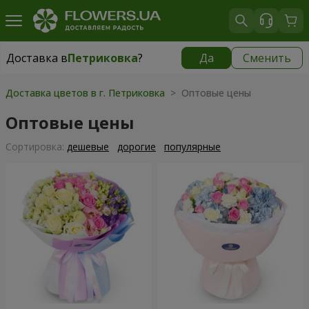
Доставка в
Петриковка
?
Да
Сменить
Доставка в
Петриковка
|
бесплатно
Доставка цветов в г. Петриковка
> Оптовые цены
Оптовые цены
Cортировка:
дешевые
дорогие
популярные