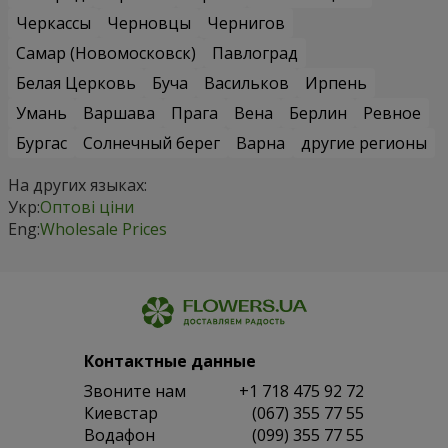
Черкассы
Черновцы
Чернигов
Самар (Новомосковск)
Павлоград
Белая Церковь
Буча
Васильков
Ирпень
Умань
Варшава
Прага
Вена
Берлин
Ревное
Бургас
Солнечный берег
Варна
другие регионы
На других языках:
Укр:
Оптові ціни
Eng:
Wholesale Prices
Контактные данные
Звоните нам
+1 718 475 92 72
Киевстар
(067) 355 77 55
Водафон
(099) 355 77 55