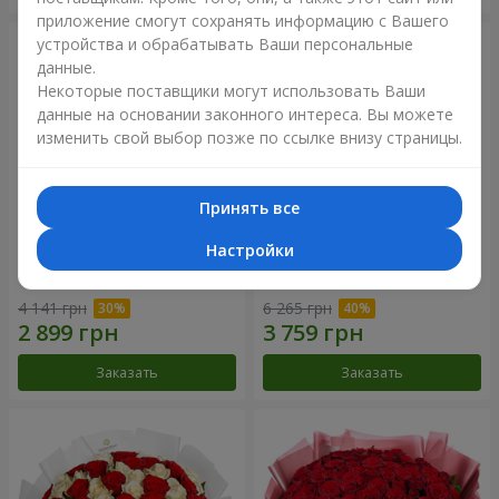
приложение смогут сохранять информацию с Вашего
устройства и обрабатывать Ваши персональные
данные.
Некоторые поставщики могут использовать Ваши
данные на основании законного интереса. Вы можете
изменить свой выбор позже по ссылке внизу страницы.
Принять все
Настройки
Букет "Нежный оттенок"
Цветы в коробке “Кадриль”
4 141 грн
6 265 грн
Заказать
Заказать