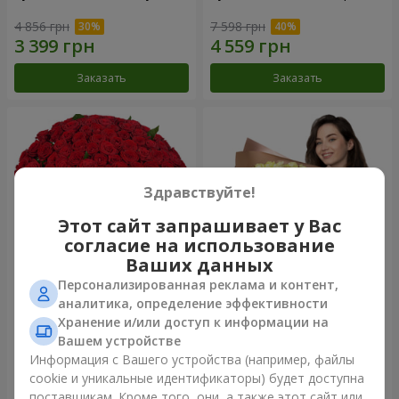
4 856 грн
7 598 грн
Заказать
Заказать
Здравствуйте!
Этот сайт запрашивает у Вас
согласие на использование
Ваших данных
Персонализированная реклама и контент,
101 красная роза
Букет "Сердце – сердцу"
аналитика, определение эффективности
Хранение и/или доступ к информации на
9 744 грн
5 165 грн
Вашем устройстве
Информация с Вашего устройства (например, файлы
cookie и уникальные идентификаторы) будет доступна
Заказать
Заказать
поставщикам. Кроме того, они, а также этот сайт или