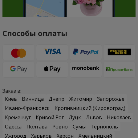
Способы оплаты
Заказ в:
Киев
Винница
Днепр
Житомир
Запорожье
Ивано-Франковск
Кропивницкий (Кировоград)
Кременчуг
Кривой Рог
Луцк
Львов
Николаев
Одесса
Полтава
Ровно
Сумы
Тернополь
Ужгород
Харьков
Херсон
Хмельницкий