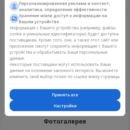
Спасибо большое!!! ВСЕ КЛАССНО!
Персонализированная реклама и контент,
аналитика, определение эффективности
Хранение и/или доступ к информации на
Вашем устройстве
Только что доставили
Информация с Вашего устройства (например, файлы
cookie и уникальные идентификаторы) будет доступна
поставщикам. Кроме того, они, а также этот сайт или
приложение смогут сохранять информацию с Вашего
устройства и обрабатывать Ваши персональные
данные.
Некоторые поставщики могут использовать Ваши
данные на основании законного интереса. Вы можете
изменить свой выбор позже по ссылке внизу страницы.
Принять все
Монобукет из 11 красных роз
Кривой Рог
Настройки
Фотогалерея