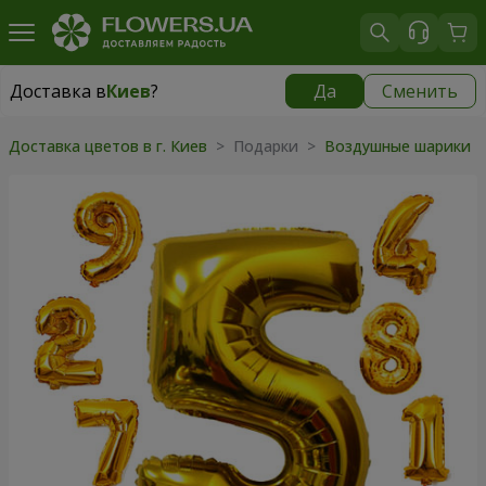
Доставка в
Киев
?
Да
Сменить
Доставка в
Киев
|
бесплатно
Доставка цветов в г. Киев
>
Подарки
>
Воздушные шарики