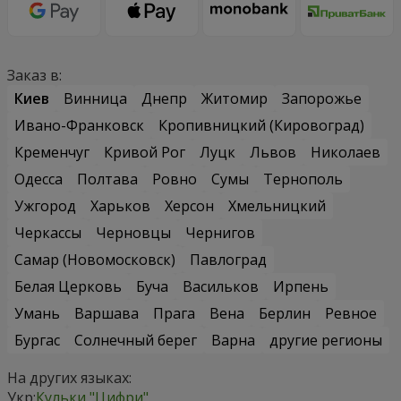
Заказ в:
Киев
Винница
Днепр
Житомир
Запорожье
Ивано-Франковск
Кропивницкий (Кировоград)
Кременчуг
Кривой Рог
Луцк
Львов
Николаев
Одесса
Полтава
Ровно
Сумы
Тернополь
Ужгород
Харьков
Херсон
Хмельницкий
Черкассы
Черновцы
Чернигов
Самар (Новомосковск)
Павлоград
Белая Церковь
Буча
Васильков
Ирпень
Умань
Варшава
Прага
Вена
Берлин
Ревное
Бургас
Солнечный берег
Варна
другие регионы
На других языках:
Укр:
Кульки "Цифри"