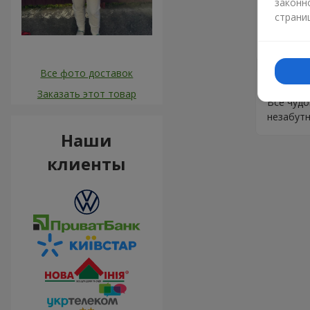
законн
Андрій
страни
Замовив
доставил
Все фото доставок
Вікторі
Заказать этот товар
Все чудо
незабутні
Наши
клиенты