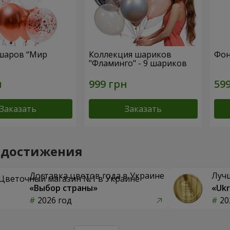
шаров “Мир
Коллекция шариков
Фон
"Фламинго" - 9 шариков
Заказать
Заказать
 достижения
Доставка цветов года в Украине
Луч
«Выбор страны»
«Ukr
2026 год
20