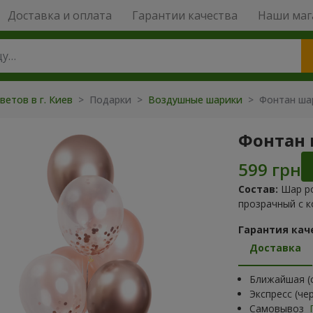
Доставка и оплата
Гарантии качества
Наши маг
ветов в г. Киев
>
Подарки
>
Воздушные шарики
>
Фонтан ша
Фонтан 
Состав:
Шар ро
прозрачный с к
Гарантия кач
Доставка
Ближайшая (с
Экспресс (че
Самовывоз