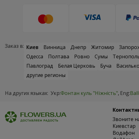
Заказ в:
Киев
Винница
Днепр
Житомир
Запоро
Одесса
Полтава
Ровно
Сумы
Тернопол
Павлоград
Белая Церковь
Буча
Васильк
другие регионы
На других языках:
Укр:
Фонтан куль "Ніжність"
Eng:
Bal
Контактн
Звоните н
Киевстар
Водафон