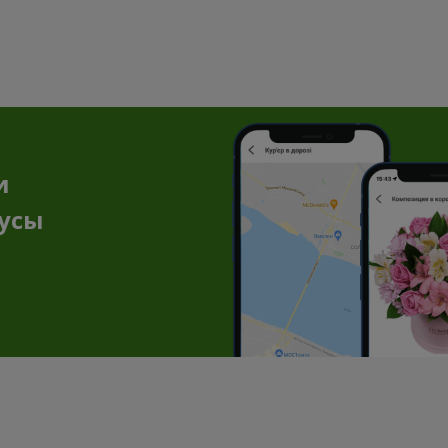
и
нусы