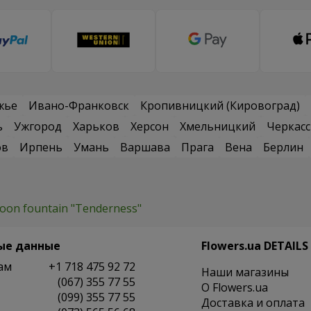
жье
Ивано-Франковск
Кропивницкий (Кировоград)
ь
Ужгород
Харьков
Херсон
Хмельницкий
Черкас
ов
Ирпень
Умань
Варшава
Прага
Вена
Берлин
loon fountain "Tenderness"
ые данные
Flowers.ua DETAILS
ам
+1 718 475 92 72
Наши магазины
(067) 355 77 55
O Flowers.ua
(099) 355 77 55
Доставка и оплата