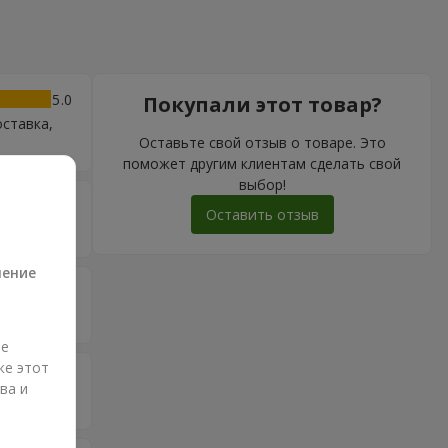
5
Покупали этот товар?
оставка,
Оставьте свой отзыв о товаре. Это
поможет другим клиентам сделать свой
выбор!
5
Оставить отзыв
а
ление
5
ые
же этот
5
ва и
и