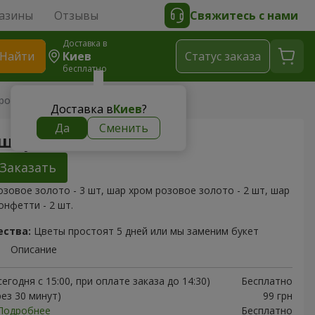
азины
Отзывы
Свяжитесь с нами
Доставка в
Найти
Киев
Cтатус заказа
бесплатно
ров "Нежность"
Доставка в
Киев
?
Да
Сменить
шаров "Нежность"
Заказать
зовое золото - 3 шт, шар хром розовое золото - 2 шт, шар
онфетти - 2 шт.
ества:
Цветы простоят 5 дней или мы заменим букет
Описание
егодня с 15:00, при оплате заказа до 14:30)
Бесплатно
рез 30 минут)
99 грн
Подробнее
Бесплатно