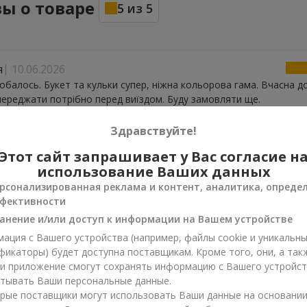
ы о товаре
5
из
5
я
10.06.2026
обалось. Букет та кульки супер, ніжна кольорова гама. Вчасна д
ереджати потрібно перед виїздом. Буду замовляти ще.
Здравствуйте!
18.04.2026
Этот сайт запрашивает у Вас согласие н
е дуже гарно, вдячна за чудові емоції!
использование Ваших данных
рсонализированная реклама и контент, аналитика, опреде
tin
16.12.2025
фективности
ативно и без проблем доставили, спасибо за оформление!!! 5*
анение и/или доступ к информации на Вашем устройстве
ация с Вашего устройства (например, файлы cookie и уникальн
фикаторы) будет доступна поставщикам. Кроме того, они, а так
13.11.2025
ли приложение смогут сохранять информацию с Вашего устройст
ений замовленням,дякую!
тывать Ваши персональные данные.
рые поставщики могут использовать Ваши данные на основани