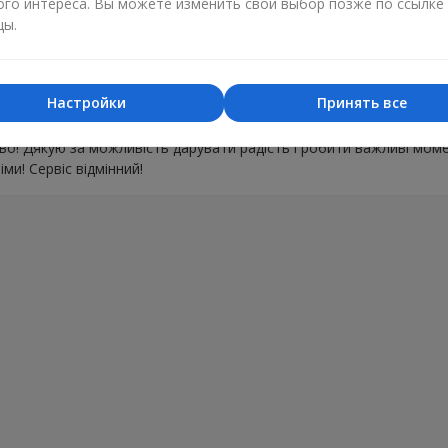
ого интереса. Вы можете изменить свой выбор позже по ссылке
21.06.2025
цы.
 подарунок на день народження доньки ,Швидко оформили замо
и вчасно Дякую Вам за гарне оформлення подарунку
Настройки
Принять все
я
17.04.2025
во! Дякую за можливість дарувати радість і робити важливі мом
ми! Сервіс відмінний!