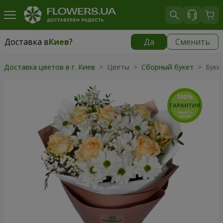
Доставка в
Киев
?
Да
Сменить
Доставка в
Киев
|
бесплатно
Доставка цветов в г. Киев
> Цветы >
Сборный букет
> Букет