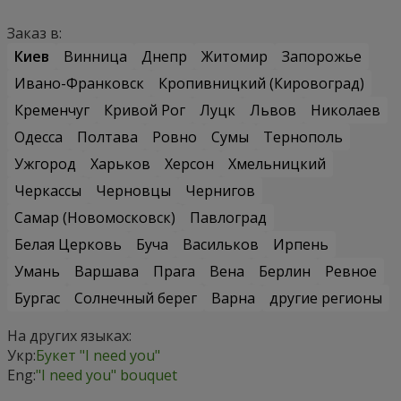
Заказ в:
Киев
Винница
Днепр
Житомир
Запорожье
Ивано-Франковск
Кропивницкий (Кировоград)
Кременчуг
Кривой Рог
Луцк
Львов
Николаев
Одесса
Полтава
Ровно
Сумы
Тернополь
Ужгород
Харьков
Херсон
Хмельницкий
Черкассы
Черновцы
Чернигов
Самар (Новомосковск)
Павлоград
Белая Церковь
Буча
Васильков
Ирпень
Умань
Варшава
Прага
Вена
Берлин
Ревное
Бургас
Солнечный берег
Варна
другие регионы
На других языках:
Укр:
Букет "I need you"
Eng:
"I need you" bouquet