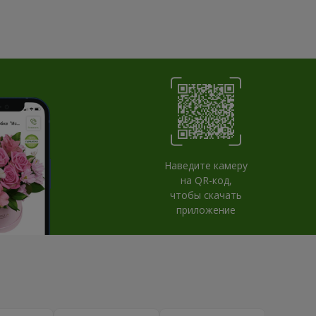
Наведите камеру
на QR-код,
чтобы скачать
приложение