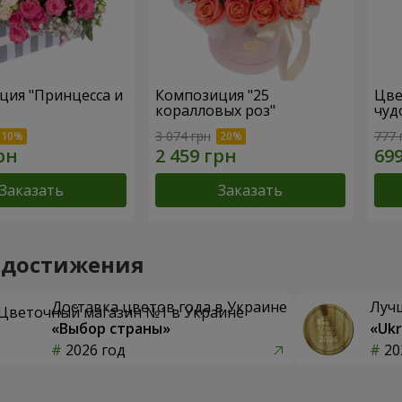
ция "Принцесса и
Композиция "25
Цве
коралловых роз"
чуд
3 074 грн
777 
Заказать
Заказать
 достижения
Доставка цветов года в Украине
Луч
«Выбор страны»
«Ukr
2026 год
20