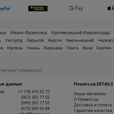
жье
Ивано-Франковск
Кропивницкий (Кировоград)
ь
Ужгород
Харьков
Херсон
Хмельницкий
Черкас
ов
Ирпень
Умань
Варшава
Прага
Вена
Берлин
reet love" composition
ые данные
Flowers.ua DETAILS
ам
+1 718 475 92 72
Наши магазины
(067) 355 77 55
O Flowers.ua
(099) 355 77 55
Доставка и оплата
(073) 565 56 68
Гарантии качества