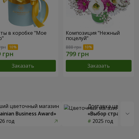
ты в коробке "Мое
Композиция "Нежный
о"
поцелуй"
грн
888 грн
Заказать
Заказать
ший цветочный магазин
Доставка цветов го
ainian Business Award»
«Выбор страны»
26 год
2025 год