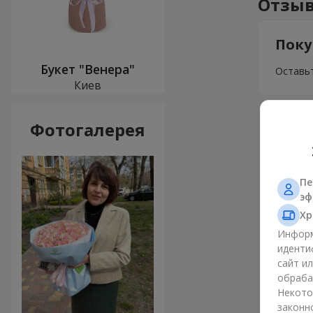
Отзыв
Поку
Букет "Венера"
Оставьт
Киев
Фотогалерея
Пе
эф
Хр
Информ
иденти
сайт и
обраба
Некото
законн