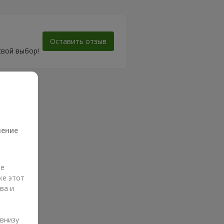
Оставить отзыв
свой выбор!
а
ление
ые
же этот
ва и
и
 внизу