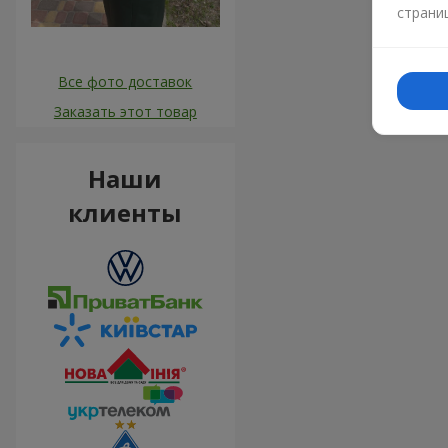
страни
Все фото доставок
Заказать этот товар
Наши
клиенты