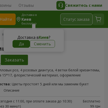
азины
Отзывы
Свяжитесь с нами
Доставка в
Найти
Киев
Cтатус заказа
бесплатно
 Композиция "Street love"
Доставка в
Киев
?
Да
Сменить
ция "Street love"
Заказать
лловых роз, 4 розовых диантуса, 4 ветки белой хризантемы,
а 15*17, флористический материал, оформление
ества:
Цветы простоят 5 дней или мы заменим букет
Описание
егодня с 11:00, при оплате заказа до 10:30)
Бесплатно
рез 30 минут)
99 грн