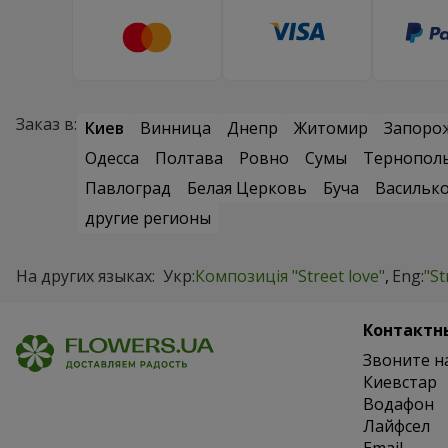
Заказ в:
Киев
Винница
Днепр
Житомир
Запоро
Одесса
Полтава
Ровно
Сумы
Тернопол
Павлоград
Белая Церковь
Буча
Васильк
другие регионы
На других языках:
Укр:
Композиція "Street love"
Eng:
"St
Контактн
Звоните н
Киевстар
Водафон
Лайфсел