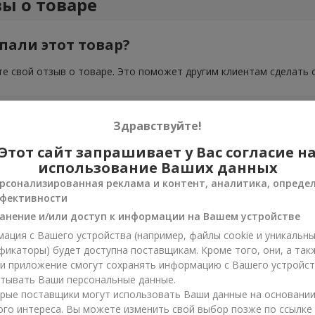
ы о товаре
пали этот товар?
е свой отзыв о товаре. Это поможет другим клиентам сделать 
Здравствуйте!
Этот сайт запрашивает у Вас согласие н
использование Ваших данных
рсонализированная реклама и контент, аналитика, опреде
фективности
анение и/или доступ к информации на Вашем устройстве
ация с Вашего устройства (например, файлы cookie и уникальн
фикаторы) будет доступна поставщикам. Кроме того, они, а так
ли приложение смогут сохранять информацию с Вашего устройст
тывать Ваши персональные данные.
рые поставщики могут использовать Ваши данные на основани
ого интереса. Вы можете изменить свой выбор позже по ссылке