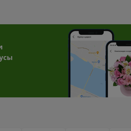
и
нусы