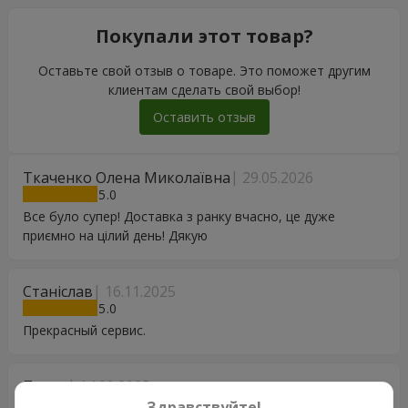
Покупали этот товар?
Оставьте свой отзыв о товаре. Это поможет другим
клиентам сделать свой выбор!
Оставить отзыв
Ткаченко Олена Миколаївна
29.05.2026
5
Все було супер! Доставка з ранку вчасно, це дуже
приємно на цілий день! Дякую
Станіслав
16.11.2025
5
Прекрасный сервис.
Павел
14.09.2025
5
Здравствуйте!