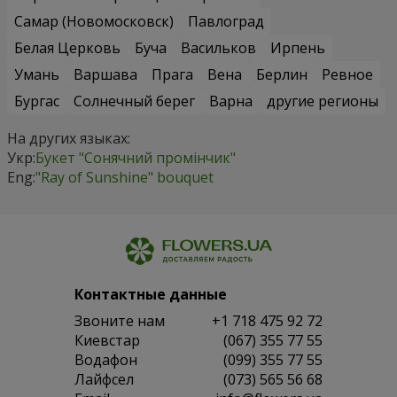
Самар (Новомосковск)
Павлоград
Белая Церковь
Буча
Васильков
Ирпень
Умань
Варшава
Прага
Вена
Берлин
Ревное
Бургас
Солнечный берег
Варна
другие регионы
На других языках:
Укр:
Букет "Сонячний промінчик"
Eng:
"Ray of Sunshine" bouquet
Контактные данные
Звоните нам
+1 718 475 92 72
Киевстар
(067) 355 77 55
Водафон
(099) 355 77 55
Лайфсел
(073) 565 56 68