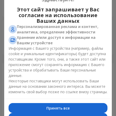
Спасибо большое ? ждём персональную скидку для
Этот сайт запрашивает у Вас
постоянных клиентов ?
согласие на использование
Ваших данных
Антон
29.06.2025
Персонализированная реклама и контент,
4
аналитика, определение эффективности
Загалом все добре, єдине що просив зателефонувати
Хранение и/или доступ к информации на
одержувачу після 11:30, а оператори дзвонили з самого
Вашем устройстве
ранку :) але то таке
Информация с Вашего устройства (например, файлы
cookie и уникальные идентификаторы) будет доступна
поставщикам. Кроме того, они, а также этот сайт или
приложение смогут сохранять информацию с Вашего
устройства и обрабатывать Ваши персональные
Только что доставили
данные.
Некоторые поставщики могут использовать Ваши
данные на основании законного интереса. Вы можете
изменить свой выбор позже по ссылке внизу страницы.
Принять все