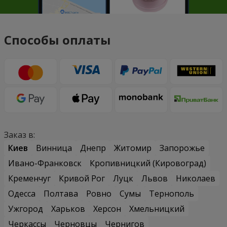
Способы оплаты
Заказ в:
Киев
Винница
Днепр
Житомир
Запорожье
Ивано-Франковск
Кропивницкий (Кировоград)
Кременчуг
Кривой Рог
Луцк
Львов
Николаев
Одесса
Полтава
Ровно
Сумы
Тернополь
Ужгород
Харьков
Херсон
Хмельницкий
Черкассы
Черновцы
Чернигов