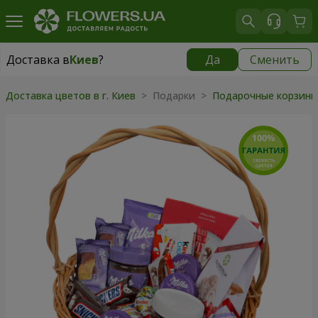
Доставка в
Киев
?
Да
Сменить
Доставка в
Киев
|
бесплатно
Доставка цветов в г. Киев
>
Подарки
>
Подарочные корзин