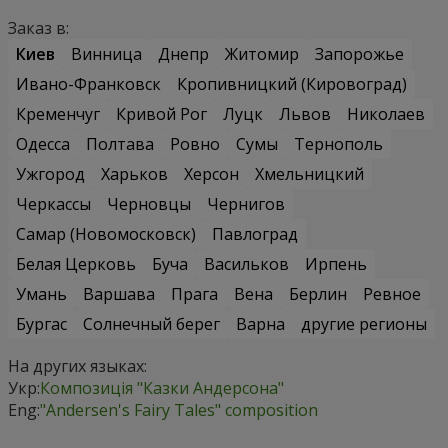
Заказ в:
Киев
Винница
Днепр
Житомир
Запорожье
Ивано-Франковск
Кропивницкий (Кировоград)
Кременчуг
Кривой Рог
Луцк
Львов
Николаев
Одесса
Полтава
Ровно
Сумы
Тернополь
Ужгород
Харьков
Херсон
Хмельницкий
Черкассы
Черновцы
Чернигов
Самар (Новомосковск)
Павлоград
Белая Церковь
Буча
Васильков
Ирпень
Умань
Варшава
Прага
Вена
Берлин
Ревное
Бургас
Солнечный берег
Варна
другие регионы
На других языках:
Укр:
Композиція "Казки Андерсона"
Eng:
"Andersen's Fairy Tales" composition