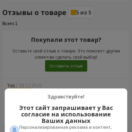
Отзывы о товаре
5
из
5
Всего
1
Покупали этот товар?
Оставьте свой отзыв о товаре. Это поможет другим
клиентам сделать свой выбор!
Оставить отзыв
Yas
08.12.2025
5
Здравствуйте!
Це був чудовий досвід, обслуговування клієнтів було
дуже корисним. Квіти та коробки були феноменальними.
Этот сайт запрашивает у Вас
Крім того, вони мені допомогли, хоча я не в Україні. Дуже
согласие на использование
дякую ( flower.ua )
Ваших данных
Персонализированная реклама и контент,