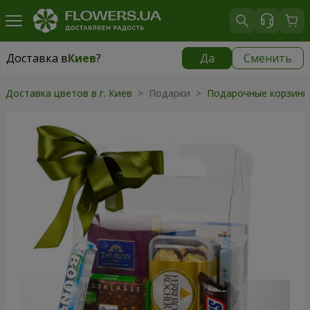
Доставка в
Киев
?
Да
Сменить
Доставка в
Киев
|
бесплатно
Доставка цветов в г. Киев
>
Подарки
>
Подарочные корзин