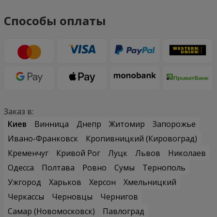
Способы оплаты
Заказ в:
Киев
Винница
Днепр
Житомир
Запорожье
Ивано-Франковск
Кропивницкий (Кировоград)
Кременчуг
Кривой Рог
Луцк
Львов
Николаев
Одесса
Полтава
Ровно
Сумы
Тернополь
Ужгород
Харьков
Херсон
Хмельницкий
Черкассы
Черновцы
Чернигов
Самар (Новомосковск)
Павлоград