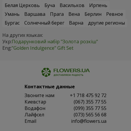
Белая Церковь
Буча
Васильков
Ирпень
Умань
Варшава
Прага
Вена
Берлин
Ревное
Бургас
Солнечный берег
Варна
другие регионы
На других языках:
Укр:
Подарунковий набір "Золота розкіш"
Eng:
"Golden Indulgence" Gift Set
Контактные данные
Звоните нам
+1 718 475 92 72
Киевстар
(067) 355 77 55
Водафон
(099) 355 77 55
Лайфсел
(073) 565 56 68
Email
info@flowers.ua