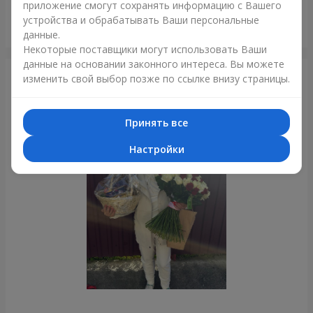
приложение смогут сохранять информацию с Вашего
устройства и обрабатывать Ваши персональные
Букет из 35 красных роз
данные.
Львов
Некоторые поставщики могут использовать Ваши
данные на основании законного интереса. Вы можете
Фотогалерея
изменить свой выбор позже по ссылке внизу страницы.
Принять все
Настройки