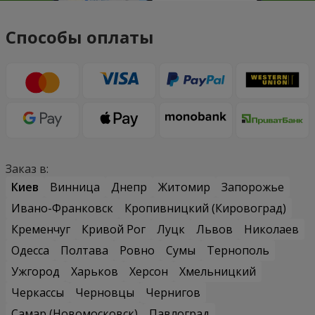
Способы оплаты
Заказ в:
Киев
Винница
Днепр
Житомир
Запорожье
Ивано-Франковск
Кропивницкий (Кировоград)
Кременчуг
Кривой Рог
Луцк
Львов
Николаев
Одесса
Полтава
Ровно
Сумы
Тернополь
Ужгород
Харьков
Херсон
Хмельницкий
Черкассы
Черновцы
Чернигов
Самар (Новомосковск)
Павлоград