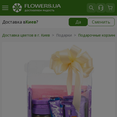
Доставка в
Киев
?
Да
Сменить
Доставка в
Киев
|
бесплатно
Доставка цветов в г. Киев
>
Подарки
>
Подарочные корзин