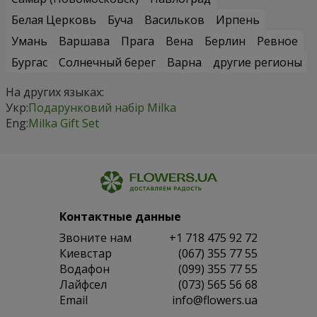
Белая Церковь
Буча
Васильков
Ирпень
Умань
Варшава
Прага
Вена
Берлин
Ревное
Бургас
Солнечный берег
Варна
другие регионы
На других языках:
Укр:
Подарунковий набір Milka
Eng:
Milka Gift Set
Контактные данные
Звоните нам
+1 718 475 92 72
Киевстар
(067) 355 77 55
Водафон
(099) 355 77 55
Лайфсел
(073) 565 56 68
Email
info@flowers.ua