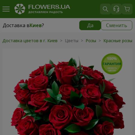
Доставка в
Киев
?
Да
Сменить
Доставка в
Киев
|
бесплатно
Доставка цветов в г. Киев
> Цветы >
Розы
>
Красные розы