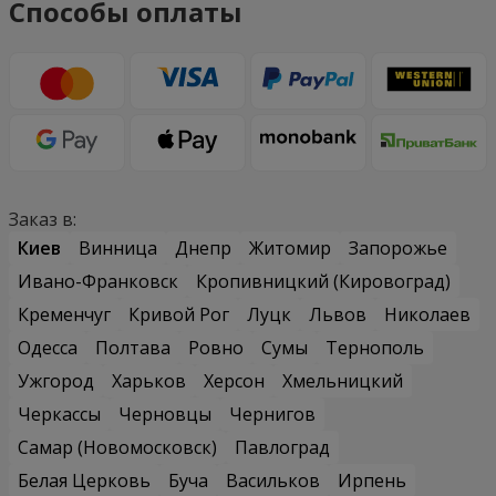
Способы оплаты
Заказ в:
Киев
Винница
Днепр
Житомир
Запорожье
Ивано-Франковск
Кропивницкий (Кировоград)
Кременчуг
Кривой Рог
Луцк
Львов
Николаев
Одесса
Полтава
Ровно
Сумы
Тернополь
Ужгород
Харьков
Херсон
Хмельницкий
Черкассы
Черновцы
Чернигов
Самар (Новомосковск)
Павлоград
Белая Церковь
Буча
Васильков
Ирпень