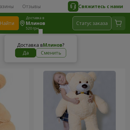
азины
Отзывы
Свяжитесь с нами
Доставка в
Найти
Млинов
Cтатус заказа
520 грн
Доставка в
Млинов
?
Да
Сменить