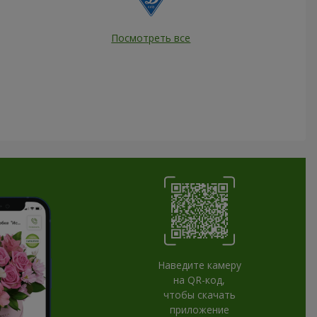
Посмотреть все
Наведите камеру
на QR-код,
чтобы скачать
приложение