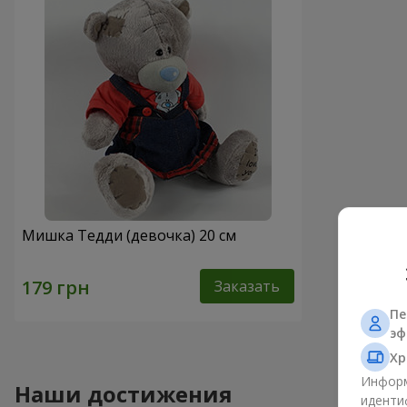
Мишка Тедди (девочка) 20 см
Заказать
Пе
эф
Хр
Информ
Наши достижения
иденти