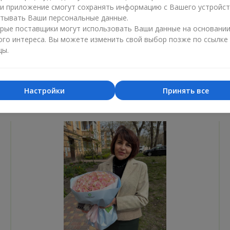
ли приложение смогут сохранять информацию с Вашего устройст
Лучший цветочный магазин
Доставка
тывать Ваши персональные данные.
«Ukrainian Business Award»
«Выбор 
рые поставщики могут использовать Ваши данные на основани
ого интереса. Вы можете изменить свой выбор позже по ссылке
2026 год
2025 г
цы.
Настройки
Принять все
Фотогалерея