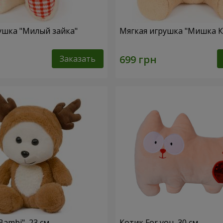
ушка "Милый зайка"
Мягкая игрушка "Мишка 
Заказать
ambi", 23 см
Котик For you, 30 см