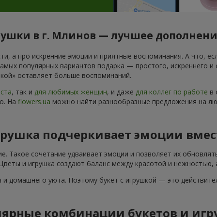
ушки в г. Млинов — лучшее дополнени
и, а про искренние эмоции и приятные воспоминания. А что, есл
самых популярных вариантов подарка — простого, искреннего и
ушкой» оставляет больше воспоминаний.
аста
, так и
для любимых женщин
, и даже
для коллег по работе
в 
о. На
flowers.ua
можно найти разнообразные предложения на люб
грушка подчеркивает эмоции вмес
ие. Такое сочетание удваивает эмоции и позволяет их обновлят
 Цветы и игрушка создают баланс между красотой и нежностью, 
 и домашнего уюта. Поэтому букет с игрушкой — это действите
ярные комбинации букетов и игр