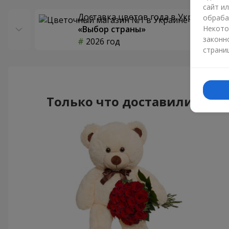
сайт и
Доставка цветов года в Украине
обраба
«Выбор страны»
Некото
законн
2026 год
страни
Только что доставили