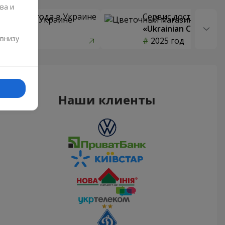
ва и
 цветов года в Украине
Сервис доставки цв
страны»
«Ukrainian Choice»
и
 внизу
од
2025 год
Наши клиенты