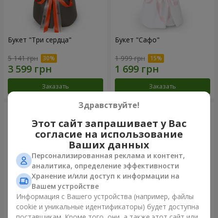
Букет "Три сердца"
Букет "Сафо"
5 141 грн
1 999 грн
Заказать
Заказать
Здравствуйте!
Этот сайт запрашивает у Вас
согласие на использование
Ваших данных
Персонализированная реклама и контент,
аналитика, определение эффективности
Хранение и/или доступ к информации на
Вашем устройстве
Информация с Вашего устройства (например, файлы
cookie и уникальные идентификаторы) будет доступна
Букет "Tarnis"
Монобукет из 9 белых роз
поставщикам. Кроме того, они, а также этот сайт или