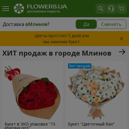
Доставка в
Млинов
?
Да
Сменить
Доставка в
Млинов
|
520 грн
Цветы простоят 5 дней или
мы заменим букет
ХИТ продаж в городе Млинов
Букет в ЭКО упаковке "15
Букет "Цветочный бал"
красных роз"