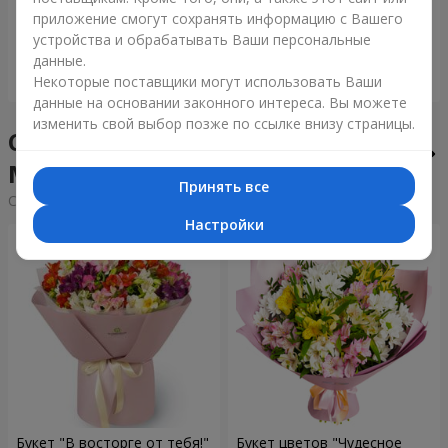
приложение смогут сохранять информацию с Вашего
5 937 грн
1 399 грн
устройства и обрабатывать Ваши персональные
данные.
Заказать
Заказать
Некоторые поставщики могут использовать Ваши
данные на основании законного интереса. Вы можете
изменить свой выбор позже по ссылке внизу страницы.
Сборные букеты в городе
Млинов
Принять все
Cортировка:
дешевые
дорогие
Настройки
Букет "В восторге от тебя!"
Букет цветов "Чудесное