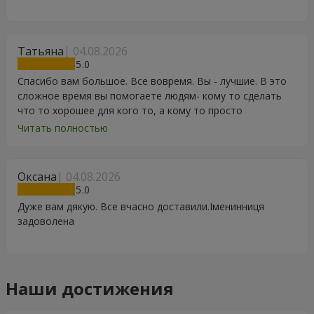
Татьяна
04.08.2026
5
Спасибо вам большое. Все вовремя. Вы - лучшие. В это
сложное время вы помогаете людям- кому то сделать
что то хорошее для кого то, а кому то просто
порадоваться цветам, подарку, тортику, поздравлению.
Читать полностью
Особенно, если человек сам себе не может купить даже
в свой День Рождения. Спасибо
Оксана
04.08.2026
5
Дуже вам дякую. Все вчасно доставили.Іменинниця
задоволена
Наши достижения