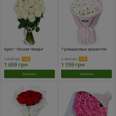
Букет "Лесная Нимфа"
7 ромашковых хризантем
1 843 грн
1 364 грн
Заказать
Заказать