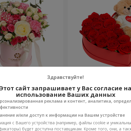
робке "Помпадур"
Композиция "Трогательн
Здравствуйте!
Этот сайт запрашивает у Вас согласие н
2 332 грн
Заказать
использование Ваших данных
рсонализированная реклама и контент, аналитика, опреде
фективности
анение и/или доступ к информации на Вашем устройстве
ация с Вашего устройства (например, файлы cookie и уникальн
фикаторы) будет доступна поставщикам. Кроме того, они, а так