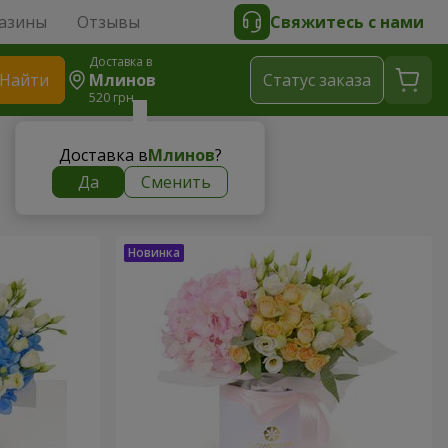
азины
Отзывы
Свяжитесь с нами
Доставка в
Найти
Млинов
Cтатус заказа
520 грн
Доставка в
Млинов
?
Да
Сменить