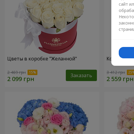
сайт и
обраба
Некото
законн
страни
Цветы в коробке "Желанной"
Композиция 
2 469 грн
3 412 грн
Заказать