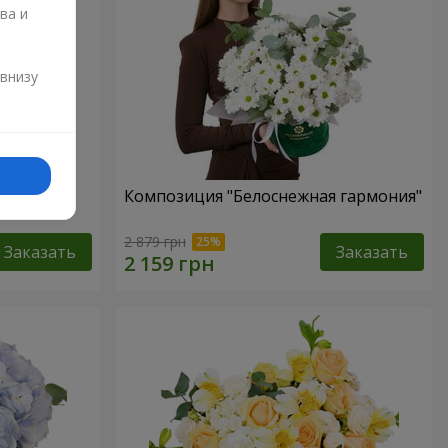
ва и
и
 внизу
Любовь в
Композиция "Белоснежная гармония"
2 879 грн
Заказать
Заказать