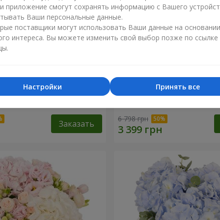
ли приложение смогут сохранять информацию с Вашего устройст
тывать Ваши персональные данные.
рые поставщики могут использовать Ваши данные на основани
ого интереса. Вы можете изменить свой выбор позже по ссылке
цы.
Настройки
Принять все
"Lady in Red"
Композиция в коробке "
твоих глазах"
6 798 грн
Заказать