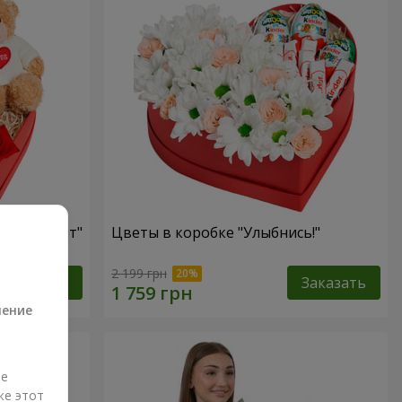
ый презент"
Цветы в коробке "Улыбнись!"
а
2 199 грн
Заказать
Заказать
ление
ые
же этот