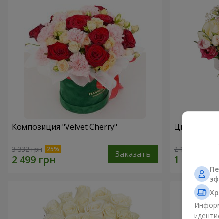
Композиция "Velvet Cherry"
Цветы в ко
3 332 грн
2 199 грн
Заказать
Пе
эф
Хр
Информ
иденти