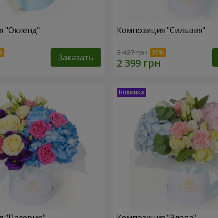
 "Окленд"
Композиция "Сильвия"
3 427 грн
Заказать
я "Палермо"
Композиция "Элора"