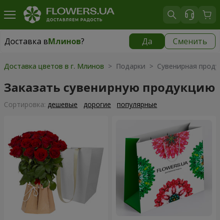
Доставка в
Млинов
?
Да
Сменить
Доставка в
Млинов
|
520 грн
Доставка цветов в г. Млинов
> Подарки > Сувенирная проду
Заказать сувенирную продукцию
Cортировка:
дешевые
дорогие
популярные