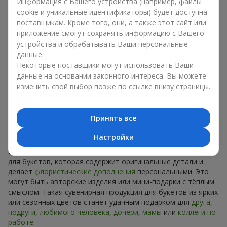
Сувениры к букетам на разные
Информация с Вашего устройства (например, файлы
cookie и уникальные идентификаторы) будет доступна
праздники
поставщикам. Кроме того, они, а также этот сайт или
приложение смогут сохранять информацию с Вашего
Праздник задаёт настроение, а сувенирная продукция для
устройства и обрабатывать Ваши персональные
букетов его подчёркивает. Именно поэтому сувениры к
данные.
цветам часто выбирают с учётом даты и события. В нашем
Некоторые поставщики могут использовать Ваши
ассортименте найдётся сувенирная продукция для букетов,
данные на основании законного интереса. Вы можете
которая подойдёт к любому празднику и может быть
изменить свой выбор позже по ссылке внизу страницы.
рассчитана на любой бюджет.
Сувенирная продукция к
Принять все
букетам на День рождения
Настройки
К
дню рождения
хорошо подходит сувенирная продукция
для букетов, которая содержит оригинальные детали и
делает
флористические дополнения
персональными. Это
могут быть авторские изделия или мини-подарки с тёплым
смыслом. Такая сувенирная продукция для букетов из ярких
или сезонных цветов станет удачным подарком для
друга
,
подруги
,
любимого человека
,
дочери
,
мамы
или
коллеги по
работе
.