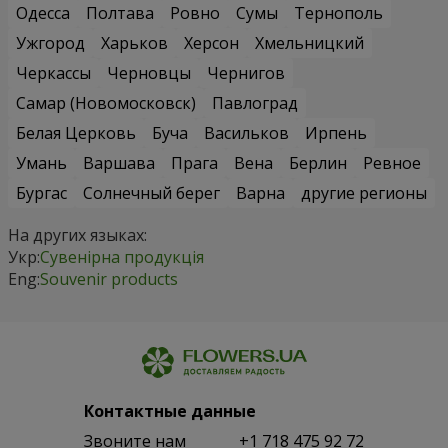
Одесса
Полтава
Ровно
Сумы
Тернополь
Ужгород
Харьков
Херсон
Хмельницкий
Черкассы
Черновцы
Чернигов
Самар (Новомосковск)
Павлоград
Белая Церковь
Буча
Васильков
Ирпень
Умань
Варшава
Прага
Вена
Берлин
Ревное
Бургас
Солнечный берег
Варна
другие регионы
На других языках:
Укр:
Сувенірна продукція
Eng:
Souvenir products
Контактные данные
Звоните нам
+1 718 475 92 72