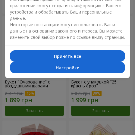
приложение смогут сохранять информацию с Вашего
Заказать
Заказать
устройства и обрабатывать Ваши персональные
данные.
Некоторые поставщики могут использовать Ваши
данные на основании законного интереса. Вы можете
изменить свой выбор позже по ссылке внизу страницы.
Принять все
Настройки
Букет "Очарование" с
Букет с упаковкой "25
воздушными шарами
красных роз"
2 374 грн
3 075 грн
Заказать
Заказать