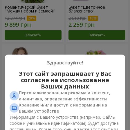
Романтический букет
Букет "Цветочное
"Между небом и землей!"
блаженство"
12 374 грн
2 510 грн
Заказать
Заказать
Здравствуйте!
Этот сайт запрашивает у Вас
согласие на использование
Ваших данных
Персонализированная реклама и контент,
аналитика, определение эффективности
Хранение и/или доступ к информации на
Букет "Королеве сердца"
Микс "Планета роз" из 51
Вашем устройстве
кустовой розы
Информация с Вашего устройства (например, файлы
2 510 грн
5 599 грн
cookie и уникальные идентификаторы) будет доступна
поставщикам. Кроме того, они, а также этот сайт или