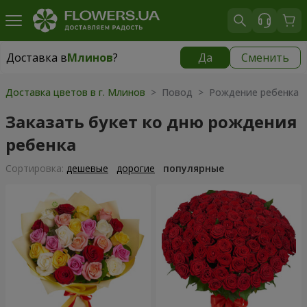
Доставка в
Млинов
?
Да
Сменить
Доставка в
Млинов
|
520 грн
Доставка цветов в г. Млинов
> Повод > Рождение ребенка
Заказать букет ко дню рождения
ребенка
Cортировка:
дешевые
дорогие
популярные