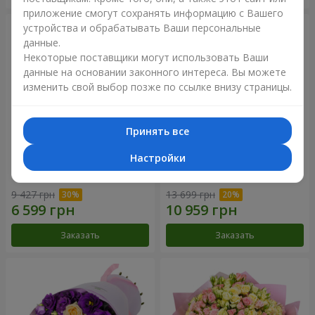
приложение смогут сохранять информацию с Вашего
устройства и обрабатывать Ваши персональные
данные.
Некоторые поставщики могут использовать Ваши
данные на основании законного интереса. Вы можете
изменить свой выбор позже по ссылке внизу страницы.
Принять все
Настройки
Букет "Сила Любви!"
Романтический букет
"Между небом и землей!"
9 427 грн
13 699 грн
Заказать
Заказать