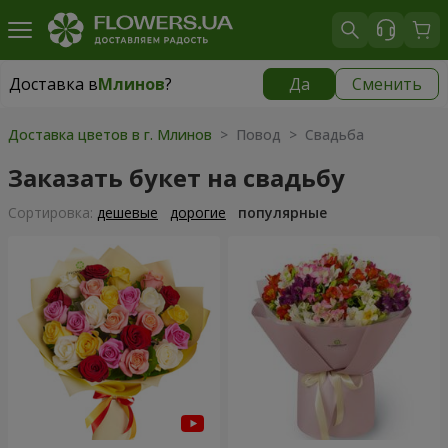
Доставка в
Млинов
?
Да
Сменить
Доставка в
Млинов
|
520 грн
Доставка цветов в г. Млинов
> Повод > Свадьба
Заказать букет на свадьбу
Cортировка:
дешевые
дорогие
популярные