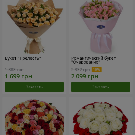
Букет "Прелесть"
Романтический букет
"Очарование"
1 888 грн
2 332 грн
Заказать
Заказать