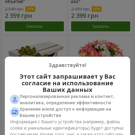
объятия"
роз"
2 949 грн
2 999 грн
Заказать
Заказать
Здравствуйте!
Этот сайт запрашивает у Вас
согласие на использование
Ваших данных
Персонализированная реклама и контент,
Цветы в коробке "15
Букет "Сказка для двоих!"
аналитика, определение эффективности
розовых роз"
Хранение и/или доступ к информации на
2 587 грн
1 732 грн
Вашем устройстве
Информация с Вашего устройства (например, файлы
cookie и уникальные идентификаторы) будет доступна
Заказать
Заказать
поставщикам. Кроме того, они, а также этот сайт или