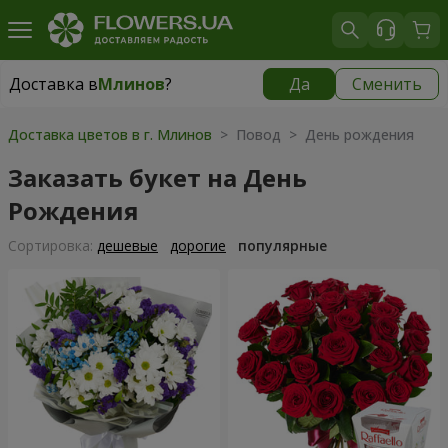
Доставка в
Млинов
?
Да
Сменить
Доставка в
Млинов
|
520 грн
Доставка цветов в г. Млинов
> Повод > День рождения
Заказать букет на День
Рождения
Cортировка:
дешевые
дорогие
популярные