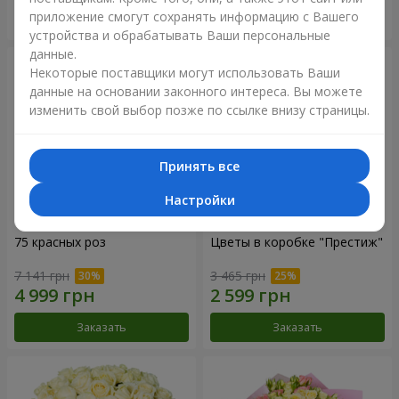
приложение смогут сохранять информацию с Вашего
Заказать
Заказать
устройства и обрабатывать Ваши персональные
данные.
Некоторые поставщики могут использовать Ваши
данные на основании законного интереса. Вы можете
изменить свой выбор позже по ссылке внизу страницы.
Принять все
Настройки
75 красных роз
Цветы в коробке "Престиж"
7 141 грн
3 465 грн
Заказать
Заказать