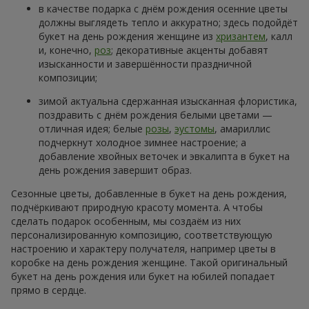
в качестве подарка с днём рождения осенние цветы
должны выглядеть тепло и аккуратно; здесь подойдёт
букет на день рождения женщине из
хризантем
, калл
и, конечно,
роз
; декоративные акценты добавят
изысканности и завершённости праздничной
композиции;
зимой актуальна сдержанная изысканная флористика,
поздравить с днём рождения белыми цветами —
отличная идея; белые
розы
,
эустомы
, амариллис
подчеркнут холодное зимнее настроение; а
добавление хвойных веточек и эвкалипта в букет на
день рождения завершит образ.
Сезонные цветы, добавленные в букет на день рождения,
подчёркивают природную красоту момента. А чтобы
сделать подарок особенным, мы создаём из них
персонализированную композицию, соответствующую
настроению и характеру получателя, например цветы в
коробке на день рождения женщине. Такой оригинальный
букет на день рождения или букет на юбилей попадает
прямо в сердце.