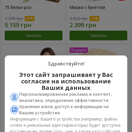
75 белых роз
Мишка с букетом
7 370 грн
2 822 грн
Заказать
Заказать
Здравствуйте!
Этот сайт запрашивает у Вас
согласие на использование
Ваших данных
Персонализированная реклама и контент,
аналитика, определение эффективности
Хранение и/или доступ к информации на
151 красная роза
Букет "Очей очарованье"
Вашем устройстве
Информация с Вашего устройства (например, файлы
15 744 грн
4 074 грн
cookie и уникальные идентификаторы) будет доступна
поставщикам. Кроме того, они, а также этот сайт или