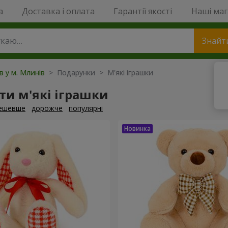
a
Доставка і оплата
Гарантії якості
Наші ма
Знайт
в у м. Млинів
> Подарунки > М'які іграшки
и м'які іграшки
ешевше
дорожче
популярні