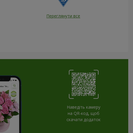
Переглянути все
Наведіть камеру
на QR-код, щоб
скачати додаток