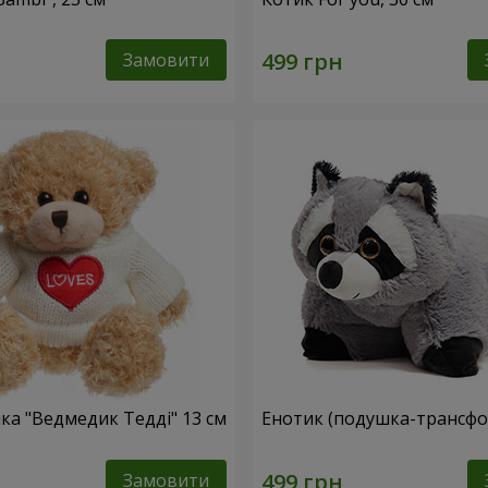
Замовити
ка "Ведмедик Тедді" 13 см
Енотик (подушка-трансф
Замовити