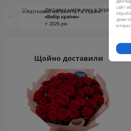
ідентиф
сайт а
Доставка квітів року в Україні
обробля
«Вибір країни»
Деякі 
2026 рік
інтерес
Щойно доставили