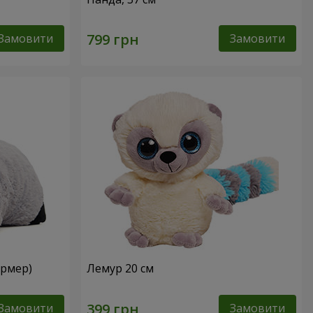
Замовити
Замовити
ормер)
Лемур 20 см
Замовити
Замовити