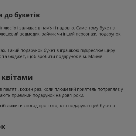
 до букетів
ріплює їх і залишає в пам’яті надовго. Саме тому букет з
 плюшевий ведмедик, зайчик чи інший персонаж, подарунок
ах. Такий подарунок букет з іграшкою підкреслює щиру
ак та бюджет, щоб зробити подарунок в м. Млинів
з квітами
в пам’яті, кожен раз, коли плюшевий приятель потрапляє у
шають приємний подарунок на довгі роки.
сіб лишити спогад про того, хто подарував цей букет з
ок