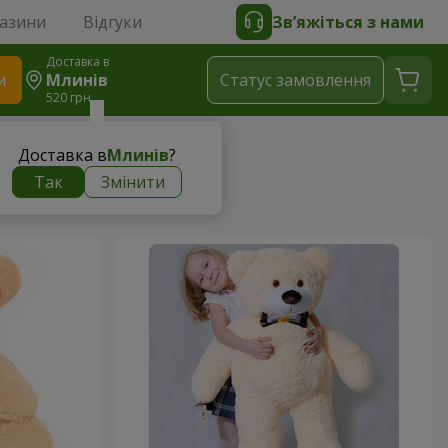
газини
Відгуки
Зв’яжіться з нами
Доставка в
и
Млинів
Статус замовлення
520 грн
Доставка в
Млинів
?
Так
Змінити