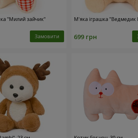
шка "Милий зайчик"
М'яка іграшка "Ведмедик 
Замовити
ambi", 23 см
Котик For you, 30 см