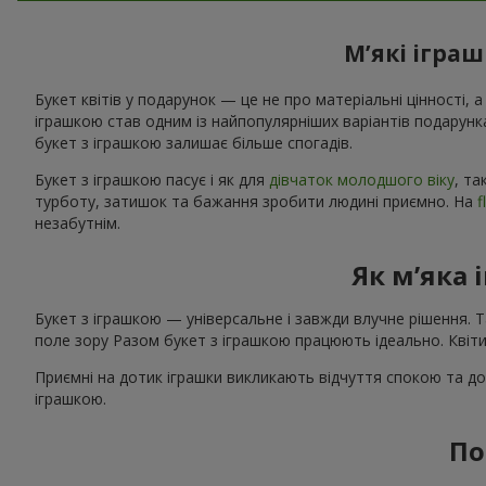
М’які ігра
Букет квітів у подарунок — це не про матеріальні цінності, а
іграшкою став одним із найпопулярніших варіантів подарунк
букет з іграшкою залишає більше спогадів.
Букет з іграшкою пасує і як для
дівчаток молодшого віку
, та
турботу, затишок та бажання зробити людині приємно. На
f
незабутнім.
Як м’яка 
Букет з іграшкою — універсальне і завжди влучне рішення. 
поле зору Разом букет з іграшкою працюють ідеально. Квіти
Приємні на дотик іграшки викликають відчуття спокою та до
іграшкою.
По