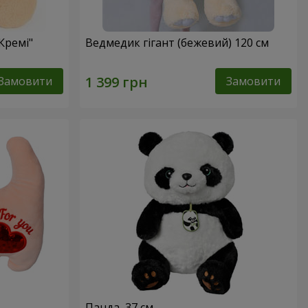
Кремі"
Ведмедик гігант (бежевий) 120 см
Замовити
Замовити
Панда, 37 см