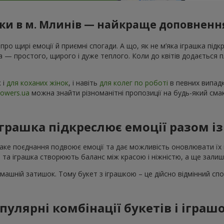
шки в м. Млинів — найкраще доповнення
 про щирі емоції й приємні спогади. А що, як не м’яка іграшка підк
а — простого, щирого і дуже теплого. Коли до квітів додається
к і
для коханих жінок
, і навіть
для колег по роботі
в певних випадк
lowers.ua
можна знайти різноманітні пропозиції на будь-який см
іграшка підкреслює емоції разом і
Таке поєднання подвоює емоції та дає можливість оновлювати їх 
 та іграшка створюють баланс між красою і ніжністю, а ще зали
машній затишок. Тому букет з іграшкою – це дійсно відмінний спо
пулярні комбінації букетів і іграш