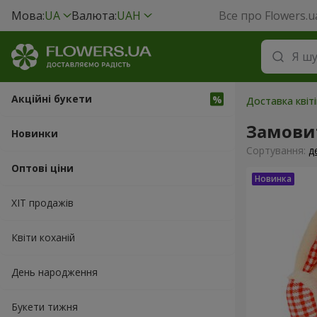
Мова:
UA
Валюта:
UAH
Все про Flowers.u
Акційні букети
Доставка квіті
Замовит
Новинки
Сортування:
д
Оптові ціни
ХІТ продажів
Квіти коханій
День народження
Букети тижня