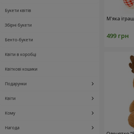
Букети квітів
М'яка ігра
Збірні букети
Бенто-букети
Квіти в коробці
Квіткові кошики
Подарунки
Квіти
Кому
Нагода
Оленятко "B