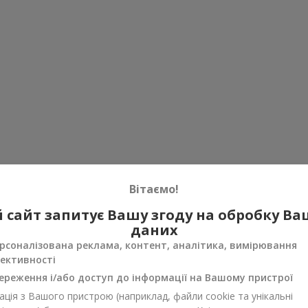
Вітаємо!
 сайт запитує Вашу згоду на обробку В
даних
рсоналізована реклама, контент, аналітика, вимірювання
ективності
ереження і/або доступ до інформації на Вашому пристрої
ція з Вашого пристрою (наприклад, файли cookie та унікальні