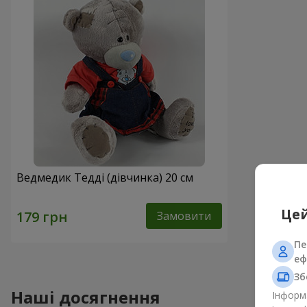
Ведмедик Тедді (дівчинка) 20 см
Цей
Замовити
Пе
еф
Зб
Наші досягнення
Інформа