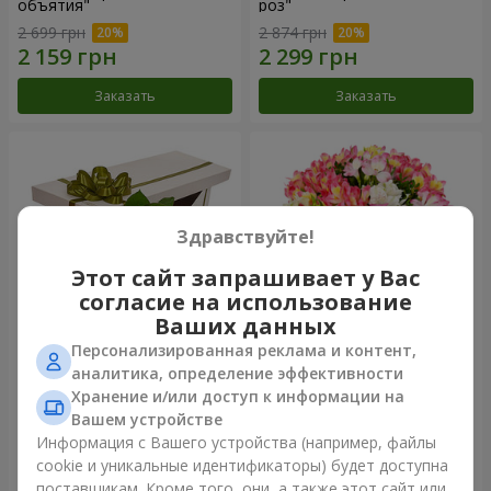
объятия"
роз"
2 699 грн
2 874 грн
Заказать
Заказать
Здравствуйте!
Этот сайт запрашивает у Вас
согласие на использование
Ваших данных
Персонализированная реклама и контент,
Цветы в коробке "15
Букет "Сказка для двоих!"
аналитика, определение эффективности
розовых роз"
Хранение и/или доступ к информации на
2 658 грн
1 554 грн
Вашем устройстве
Информация с Вашего устройства (например, файлы
cookie и уникальные идентификаторы) будет доступна
Заказать
Заказать
поставщикам. Кроме того, они, а также этот сайт или