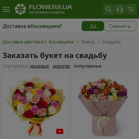
Доставка в
Косовщина
?
Да
Сменить
Доставка в
Косовщина
|
бесплатно
Доставка цветов в г. Косовщина
> Повод > Свадьба
Заказать букет на свадьбу
Cортировка:
дешевые
дорогие
популярные