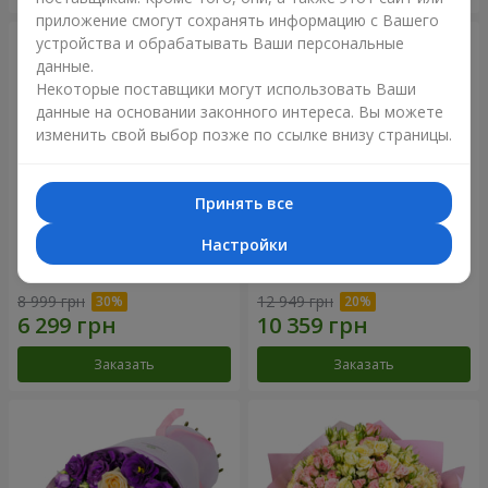
приложение смогут сохранять информацию с Вашего
устройства и обрабатывать Ваши персональные
данные.
Некоторые поставщики могут использовать Ваши
данные на основании законного интереса. Вы можете
изменить свой выбор позже по ссылке внизу страницы.
Принять все
Настройки
Букет "Сила Любви!"
Романтический букет
"Между небом и землей!"
8 999 грн
12 949 грн
Заказать
Заказать