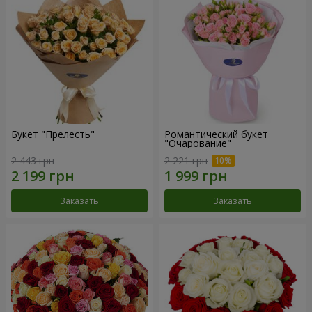
Букет "Прелесть"
Романтический букет
"Очарование"
2 443 грн
2 221 грн
Заказать
Заказать