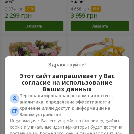
роз"
милой"
2 874 грн
4 658 грн
Заказать
Заказать
Здравствуйте!
Этот сайт запрашивает у Вас
согласие на использование
Ваших данных
Персонализированная реклама и контент,
15 разноцветных эустом
Корзина "Солнышко"
аналитика, определение эффективности
Хранение и/или доступ к информации на
3 332 грн
1 621 грн
Вашем устройстве
Информация с Вашего устройства (например, файлы
cookie и уникальные идентификаторы) будет доступна
Заказать
Заказать
поставщикам. Кроме того, они, а также этот сайт или