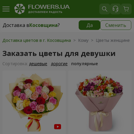
Доставка в
Косовщина
?
Да
Сменить
Доставка в
Косовщина
|
бесплатно
Доставка цветов в г. Косовщина
> Кому > Цветы женщине
Заказать цветы для девушки
Cортировка:
дешевые
дорогие
популярные