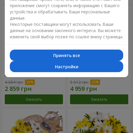
приложение смогут сохранять информацию с Вашего
устройства и обрабатывать Ваши персональные
данные.
Некоторые поставщики могут использовать Ваши
данные на основании законного интереса. Вы можете
изменить свой выбор позже по ссылке внизу страницы.
Принять все
Настройки
Цветы в коробке "25
Композиция в коробке
красных роз!"
"Любимой"
4 084 грн
6 612 грн
Заказать
Заказать