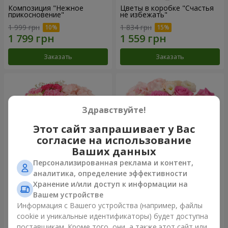
Композиция "Нежное
Цветы в коробке "Счастья
прикосновение"
не избежать"
1 999 грн
1 834 грн
Заказать
Заказать
Здравствуйте!
Этот сайт запрашивает у Вас
согласие на использование
Ваших данных
Персонализированная реклама и контент,
аналитика, определение эффективности
Хранение и/или доступ к информации на
Цветы в коробке "Соломия"
Композиция "Barbie"
Вашем устройстве
2 332 грн
2 932 грн
Информация с Вашего устройства (например, файлы
cookie и уникальные идентификаторы) будет доступна
поставщикам. Кроме того, они, а также этот сайт или