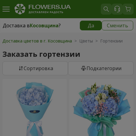
Доставка в
Косовщина
?
Да
Сменить
Доставка в
Косовщина
|
бесплатно
Доставка цветов в г. Косовщина
> Цветы > Гортензии
Заказать гортензии
Cортировка
Подкатегории