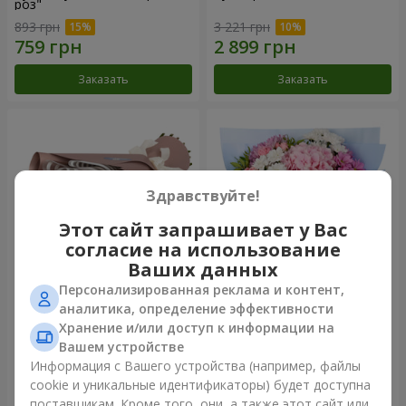
роз"
893 грн
3 221 грн
Заказать
Заказать
Здравствуйте!
Этот сайт запрашивает у Вас
согласие на использование
Ваших данных
Персонализированная реклама и контент,
Букет "7 розовых роз!"
Романтический букет
аналитика, определение эффективности
"Небеса"
Хранение и/или доступ к информации на
1 124 грн
2 449 грн
Вашем устройстве
Информация с Вашего устройства (например, файлы
cookie и уникальные идентификаторы) будет доступна
Заказать
Заказать
поставщикам. Кроме того, они, а также этот сайт или