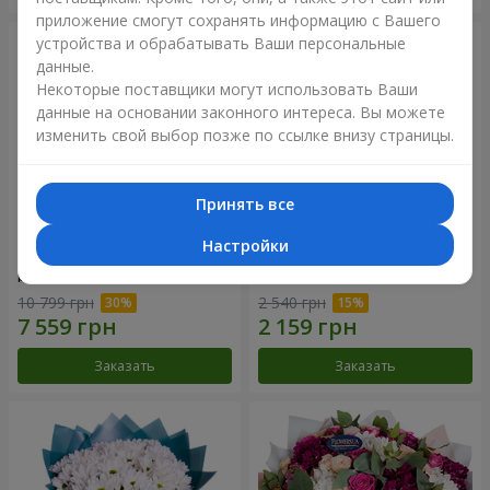
приложение смогут сохранять информацию с Вашего
устройства и обрабатывать Ваши персональные
данные.
Некоторые поставщики могут использовать Ваши
данные на основании законного интереса. Вы можете
изменить свой выбор позже по ссылке внизу страницы.
Принять все
Настройки
Цветы в коробке "101
Букет "Цветочное Selfie!"
розовая роза"
10 799 грн
2 540 грн
Заказать
Заказать