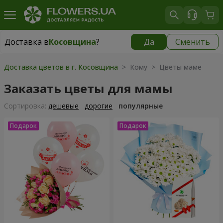
Доставка в
Косовщина
?
Да
Сменить
Доставка в
Косовщина
|
бесплатно
Доставка цветов в г. Косовщина
> Кому > Цветы маме
Заказать цветы для мамы
Cортировка:
дешевые
дорогие
популярные