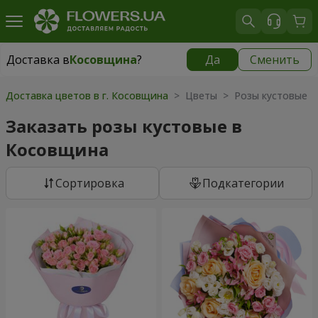
Доставка в
Косовщина
?
Да
Сменить
Доставка в
Косовщина
|
бесплатно
Доставка цветов в г. Косовщина
> Цветы > Розы кустовые
Заказать розы кустовые в
Косовщина
Cортировка
Подкатегории