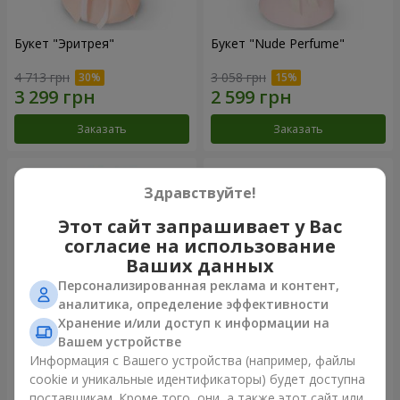
Букет "Эритрея"
Букет "Nude Perfume"
4 713 грн
3 058 грн
Заказать
Заказать
Здравствуйте!
Этот сайт запрашивает у Вас
согласие на использование
Ваших данных
Персонализированная реклама и контент,
аналитика, определение эффективности
Хранение и/или доступ к информации на
Вашем устройстве
Букет "Розовая нежность"
Композиция "Ностальжи"
Информация с Вашего устройства (например, файлы
cookie и уникальные идентификаторы) будет доступна
4 513 грн
8 084 грн
поставщикам. Кроме того, они, а также этот сайт или