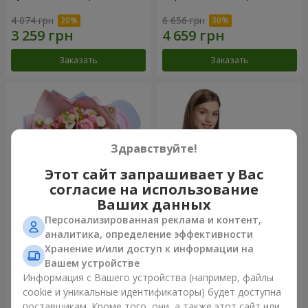
4 074 грн
6 656 грн
Заказать
Заказать
Здравствуйте!
Этот сайт запрашивает у Вас
согласие на использование
Ваших данных
Персонализированная реклама и контент,
Букет "Сказка моей жизни"
Корзина "Ангелочек"
аналитика, определение эффективности
Хранение и/или доступ к информации на
2 732 грн
1 999 грн
Вашем устройстве
Информация с Вашего устройства (например, файлы
cookie и уникальные идентификаторы) будет доступна
Заказать
Заказать
поставщикам. Кроме того, они, а также этот сайт или