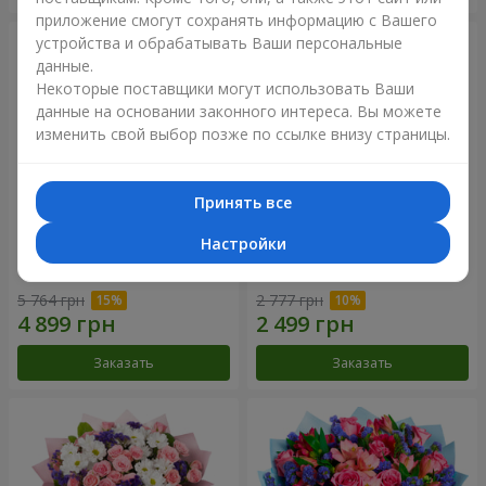
приложение смогут сохранять информацию с Вашего
устройства и обрабатывать Ваши персональные
данные.
Некоторые поставщики могут использовать Ваши
данные на основании законного интереса. Вы можете
изменить свой выбор позже по ссылке внизу страницы.
Принять все
Настройки
51 белая хризантема
Романтический букет
"Очарование"
5 764 грн
2 777 грн
Заказать
Заказать