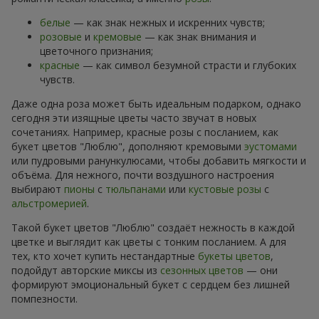
белые
— как знак нежных и искренних чувств;
розовые
и
кремовые
— как знак внимания и
цветочного признания;
красные
— как символ безумной страсти и глубоких
чувств.
Даже одна роза может быть идеальным подарком, однако
сегодня эти изящные цветы часто звучат в новых
сочетаниях. Например, красные розы с посланием, как
букет цветов "Люблю", дополняют кремовыми
эустомами
или пудровыми ранункулюсами, чтобы добавить мягкости и
объёма. Для нежного, почти воздушного настроения
выбирают
пионы
с
тюльпанами
или
кустовые розы
с
альстромерией
.
Такой букет цветов "Люблю" создаёт нежность в каждой
цветке и выглядит как цветы с тонким посланием. А для
тех, кто хочет купить нестандартные
букеты цветов
,
подойдут авторские миксы из
сезонных цветов
— они
формируют эмоциональный букет с сердцем без лишней
помпезности.