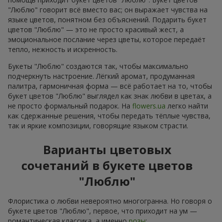
"Люблю" говорит всё вместо вас; он выражает чувства на
языке цветов, понятном без объяснений. Подарить букет
цветов "Люблю" — это не просто красивый жест, а
эмоциональное послание через цветы, которое передаёт
тепло, нежность и искренность.
Букеты "Люблю" создаются так, чтобы максимально
подчеркнуть настроение. Лёгкий аромат, продуманная
палитра, гармоничная форма — всё работает на то, чтобы
букет цветов "Люблю" выглядел как знак любви в цветах, а
не просто формальный подарок. На
flowers.ua
легко найти
как сдержанные решения, чтобы передать тёплые чувства,
так и яркие композиции, говорящие языком страсти.
Варианты цветовых
сочетаний в букете цветов
"Люблю"
Флористика о любви невероятно многогранна. Но говоря о
букете цветов "Люблю", первое, что приходит на ум —
романтическая классика, а именно
розы
: