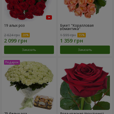
19 алых роз
Букет "Коралловая
романтика"
2 624 грн
1 599 грн
Заказать
Заказать
75 белых роз
Роза красная (поштучно)