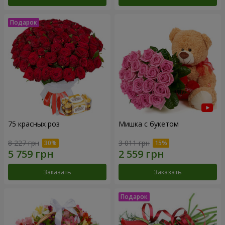
75 красных роз
Мишка с букетом
8 227 грн
3 011 грн
Заказать
Заказать