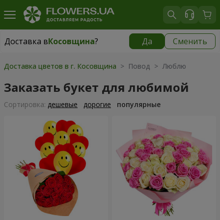
Доставка в
Косовщина
?
Да
Сменить
Доставка в
Косовщина
|
бесплатно
Доставка цветов в г. Косовщина
> Повод > Люблю
Заказать букет для любимой
Cортировка:
дешевые
дорогие
популярные