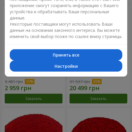
приложение смогут сохранять информацию с Вашего
устройства и обрабатывать Ваши персональные
данные.
Некоторые поставщики могут использовать Ваши
данные на основании законного интереса. Вы можете
изменить свой выбор позже по ссылке внизу страницы.
Принять все
Настройки
Корзина альстромерий
301 красная роза
"Акварель"
3 481 грн
31 537 грн
Заказать
Заказать