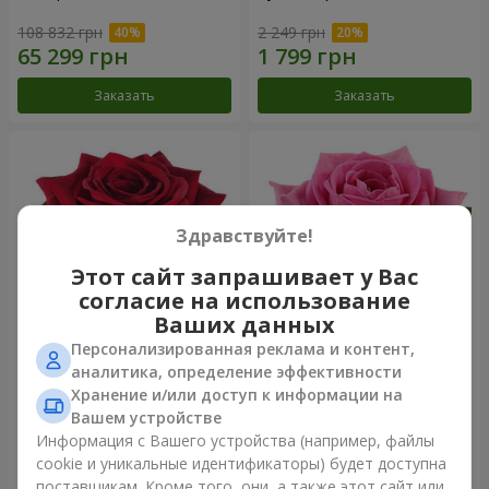
108 832 грн
2 249 грн
Заказать
Заказать
Здравствуйте!
Этот сайт запрашивает у Вас
согласие на использование
Ваших данных
Персонализированная реклама и контент,
Роза красная (поштучно)
Роза розовая (поштучно)
аналитика, определение эффективности
Хранение и/или доступ к информации на
Вашем устройстве
Информация с Вашего устройства (например, файлы
cookie и уникальные идентификаторы) будет доступна
Заказать
Заказать
поставщикам. Кроме того, они, а также этот сайт или