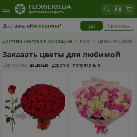
Доставка в
Косовщина
?
Да
Сменить
Доставка в
Косовщина
|
бесплатно
Доставка цветов в г. Косовщина
> Кому > Цветы любимой
Заказать цветы для любимой
Cортировка:
дешевые
дорогие
популярные