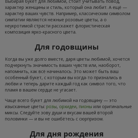
Выбирая букет для любимой, стоит учитывать повод,
характер женщины и стиль, который она любит. А ещё —
характер ваших чувств. Например, классическим символом
симпатии являются нежные розовые цветы, а о
неукротимой страсти расскажет флористическая
композиция ярко-красного цвета.
Для годовщины
Когда вы уже долго вместе, даря цветы любимой, хочется
подчеркнуть значимость ваших чувств или, наоборот,
напомнить, как всё начиналось. Это может быть ваш
особенный букет, с которым вы когда-то признались в
любви и теперь дарите каждый год как символ того, что
пламя в вашем сердце не угасает.
Чаще всего букет для любимой на годовщину — это
изысканные цветы:
розы
,
орхидеи
,
пионы
или оригинальные
миксы. Следуйте зову души и вкусам вашей второй
половинки — и вы не ошибётесь с сюрпризом.
Для дня рождения