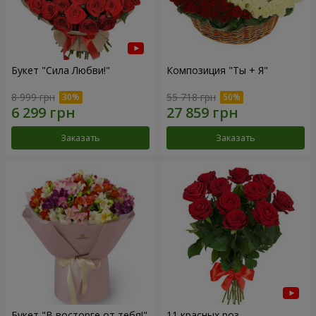
Букет "Сила Любви!"
Композиция "Ты + Я"
8 999 грн
55 718 грн
Заказать
Заказать
Букет "В восторге от тебя!"
11 красных роз