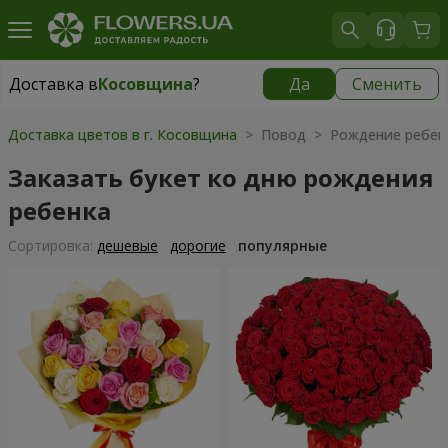
Доставка в
Косовщина
?
Да
Сменить
Доставка в
Косовщина
|
бесплатно
Доставка цветов в г. Косовщина
> Повод > Рождение ребен
Заказать букет ко дню рождения
ребенка
Cортировка:
дешевые
дорогие
популярные