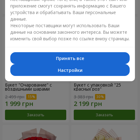
приложение смогут сохранять информацию с Вашего
Заказать
Заказать
устройства и обрабатывать Ваши персональные
данные.
Некоторые поставщики могут использовать Ваши
данные на основании законного интереса. Вы можете
изменить свой выбор позже по ссылке внизу страницы.
Принять все
Настройки
Букет "Очарование" с
Букет с упаковкой "25
воздушными шарами
красных роз"
2 499 грн
3 383 грн
Заказать
Заказать