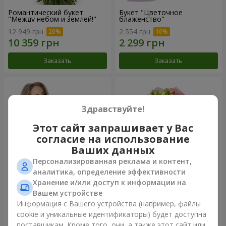
Романтический букет
Букет "Цветочное
"Между небом и землей!"
блаженство"
12 949 грн
2 554 грн
Заказать
Заказать
Здравствуйте!
Этот сайт запрашивает у Вас
согласие на использование
Ваших данных
Персонализированная реклама и контент,
аналитика, определение эффективности
Хранение и/или доступ к информации на
Букет "Королеве сердца"
Микс "Планета роз" из 51
Вашем устройстве
кустовой розы
Информация с Вашего устройства (например, файлы
2 777 грн
7 528 грн
cookie и уникальные идентификаторы) будет доступна
поставщикам. Кроме того, они, а также этот сайт или