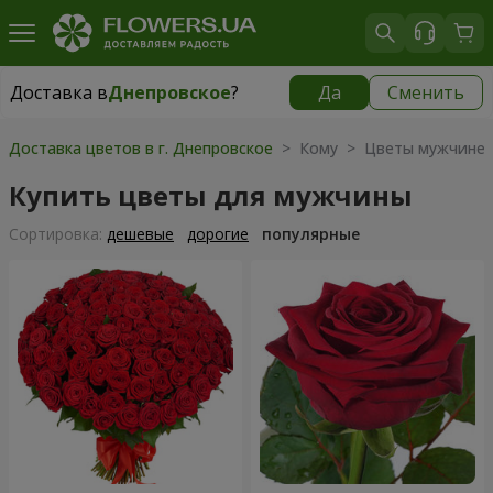
Доставка в
Днепровское
?
Да
Сменить
Доставка в
Днепровское
|
бесплатно
Доставка цветов в г. Днепровское
> Кому > Цветы мужчине
Купить цветы для мужчины
Cортировка:
дешевые
дорогие
популярные