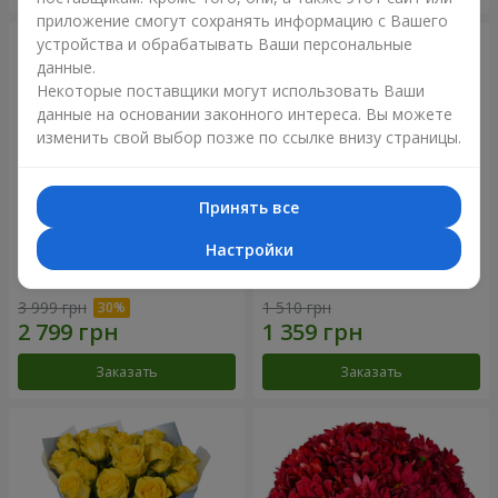
приложение смогут сохранять информацию с Вашего
устройства и обрабатывать Ваши персональные
данные.
Некоторые поставщики могут использовать Ваши
данные на основании законного интереса. Вы можете
изменить свой выбор позже по ссылке внизу страницы.
Принять все
Настройки
Букет "Крещатик"
Букет "Мы и лето"
3 999 грн
1 510 грн
Заказать
Заказать