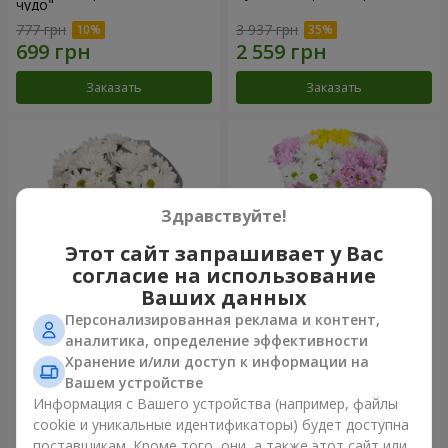
чудо"
777 грн
3 937 грн
Заказать
Заказать
Здравствуйте!
Этот сайт запрашивает у Вас
согласие на использование
Ваших данных
Персонализированная реклама и контент,
Букет "Киото" из 5 белых
Букет "Времена года"
аналитика, определение эффективности
хризантем
Хранение и/или доступ к информации на
1 066 грн
1 199 грн
Вашем устройстве
Информация с Вашего устройства (например, файлы
cookie и уникальные идентификаторы) будет доступна
Заказать
Заказать
поставщикам. Кроме того, они, а также этот сайт или