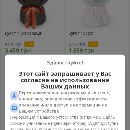
Букет "Три сердца"
Букет "Сафо"
4 941 грн
2 187 грн
Заказать
Заказать
Здравствуйте!
Этот сайт запрашивает у Вас
согласие на использование
Ваших данных
Персонализированная реклама и контент,
аналитика, определение эффективности
Хранение и/или доступ к информации на
Вашем устройстве
Информация с Вашего устройства (например, файлы
cookie и уникальные идентификаторы) будет доступна
поставщикам. Кроме того, они, а также этот сайт или