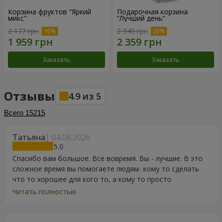
Корзина фруктов "Яркий
Подарочная корзина
микс"
“Лучший день”
2 177 грн
2 949 грн
Заказать
Заказать
Отзывы
4.9
из
5
Всего
15215
Татьяна
04.08.2026
5
Спасибо вам большое. Все вовремя. Вы - лучшие. В это
сложное время вы помогаете людям- кому то сделать
что то хорошее для кого то, а кому то просто
порадоваться цветам, подарку, тортику, поздравлению.
Читать полностью
Особенно, если человек сам себе не может купить даже
в свой День Рождения. Спасибо