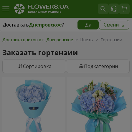
Доставка в
Днепровское
?
Да
Сменить
Доставка в
Днепровское
|
бесплатно
Доставка цветов в г. Днепровское
> Цветы > Гортензии
Заказать гортензии
Cортировка
Подкатегории