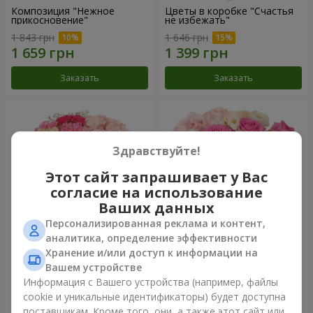
Композиция "Нежное
Цветы в коробке "Счастья
прикосновение"
не избежать"
1 843 грн
1 646 грн
Заказать
Заказать
Здравствуйте!
Этот сайт запрашивает у Вас
согласие на использование
Ваших данных
Персонализированная реклама и контент,
аналитика, определение эффективности
Хранение и/или доступ к информации на
Цветы в коробке "Соломия"
Композиция "Barbie"
Вашем устройстве
2 110 грн
2 612 грн
Информация с Вашего устройства (например, файлы
cookie и уникальные идентификаторы) будет доступна
поставщикам. Кроме того, они, а также этот сайт или