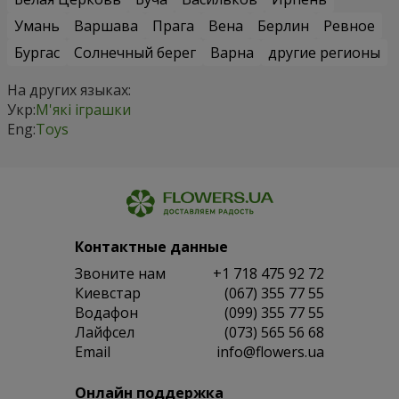
Умань
Варшава
Прага
Вена
Берлин
Ревное
Бургас
Солнечный берег
Варна
другие регионы
На других языках:
Укр:
М'які іграшки
Eng:
Toys
Контактные данные
Звоните нам
+1 718 475 92 72
Киевстар
(067) 355 77 55
Водафон
(099) 355 77 55
Лайфсел
(073) 565 56 68
Email
info@flowers.ua
Онлайн поддержка