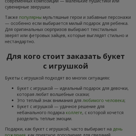
современных композиций — маленькие пушистики или
сувенирные зверушки.
Также
популярны
мультяшные герои и забавные персонажи
— особенно если выбирается милый подарок для ребенка.
Для оригинальных сюрпризов выбирают текстильных
зверят или фетровых зайцев, которые выглядят стильно и
нестандартно.
Для кого стоит заказать букет
с игрушкой
Букеты с игрушкой подходят во многих ситуациях:
Букет с игрушкой — идеальный подарок для девочки,
которая любит волшебные сказки;
Это теплый знак внимания для
любимого человека
;
Букет с игрушкой — удачное решение для
небанального подарка
коллеге
, с которой хочется
разделить теплые эмоции.
Подарки, как букет с игрушкой, часто выбирают на
день
рождения
, как приятное дополнение для свиданий,