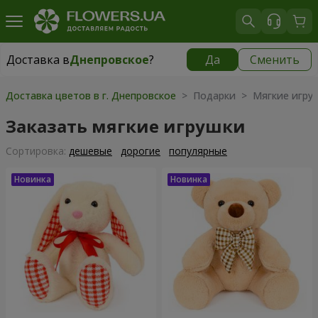
Доставка в
Днепровское
?
Да
Сменить
Доставка в
Днепровское
|
бесплатно
Доставка цветов в г. Днепровское
> Подарки > Мягкие игру
Заказать мягкие игрушки
Cортировка:
дешевые
дорогие
популярные