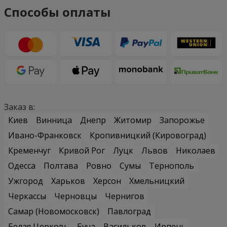
Способы оплаты
Заказ в:
Киев
Винница
Днепр
Житомир
Запорожье
Ивано-Франковск
Кропивницкий (Кировоград)
Кременчуг
Кривой Рог
Луцк
Львов
Николаев
Одесса
Полтава
Ровно
Сумы
Тернополь
Ужгород
Харьков
Херсон
Хмельницкий
Черкассы
Черновцы
Чернигов
Самар (Новомосковск)
Павлоград
Белая Церковь
Буча
Васильков
Ирпень