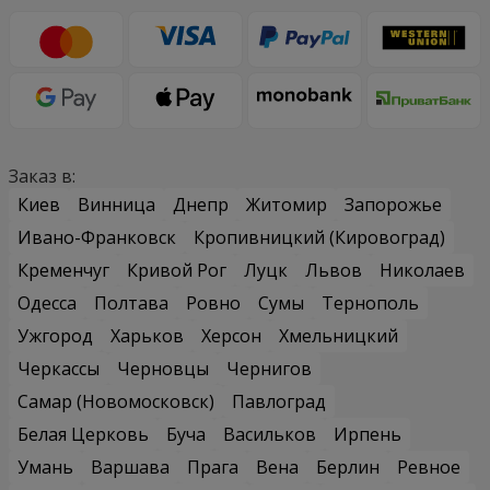
Заказ в:
Киев
Винница
Днепр
Житомир
Запорожье
Ивано-Франковск
Кропивницкий (Кировоград)
Кременчуг
Кривой Рог
Луцк
Львов
Николаев
Одесса
Полтава
Ровно
Сумы
Тернополь
Ужгород
Харьков
Херсон
Хмельницкий
Черкассы
Черновцы
Чернигов
Самар (Новомосковск)
Павлоград
Белая Церковь
Буча
Васильков
Ирпень
Умань
Варшава
Прага
Вена
Берлин
Ревное