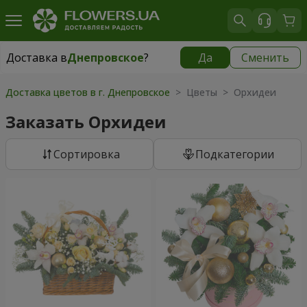
Доставка в
Днепровское
?
Да
Сменить
Доставка в
Днепровское
|
бесплатно
Доставка цветов в г. Днепровское
> Цветы > Орхидеи
Заказать Орхидеи
Cортировка
Подкатегории