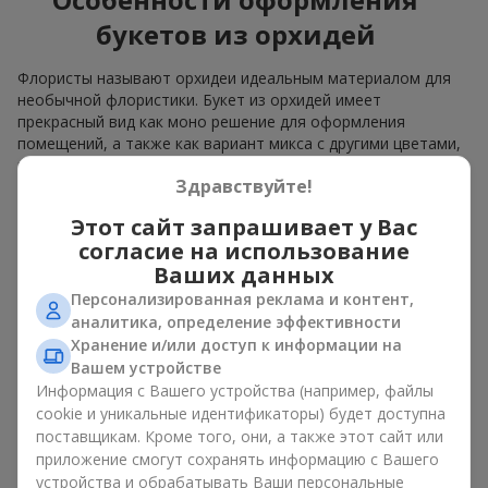
букетов из орхидей
Флористы называют орхидеи идеальным материалом для
необычной флористики. Букет из орхидей имеет
прекрасный вид как моно решение для оформления
помещений, а также как вариант микса с другими цветами,
который сохраняет свою выразительность в любом
Здравствуйте!
формате.
Этот сайт запрашивает у Вас
Благодаря своей структуре орхидея позволяет создавать
композиции в классическом, минималистичном или
согласие на использование
современном стиле. Букет из орхидей эффектно смотрится
Ваших данных
как в камерных, так и в масштабных работах, а её
Персонализированная реклама и контент,
роскошные соцветия легко становятся центральным
аналитика, определение эффективности
элементом композиции. В зависимости от оформления и
Хранение и/или доступ к информации на
сорта растений различается и цена на орхидеи. Учитывайте
Вашем устройстве
это, прежде чем заказать букет из орхидей.
Информация с Вашего устройства (например, файлы
cookie и уникальные идентификаторы) будет доступна
Кому дарят орхидеи?
поставщикам. Кроме того, они, а также этот сайт или
приложение смогут сохранять информацию с Вашего
Букет из орхидей универсален и может подойти любому. Их
устройства и обрабатывать Ваши персональные