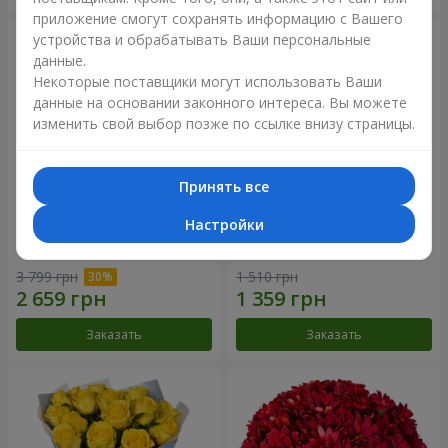
приложение смогут сохранять информацию с Вашего
устройства и обрабатывать Ваши персональные
данные.
Некоторые поставщики могут использовать Ваши
данные на основании законного интереса. Вы можете
изменить свой выбор позже по ссылке внизу страницы.
Принять все
Настройки
Букет "Крещатик"
Букет "Мы и лето"
3 799 грн
1 510 грн
Заказать
Заказать