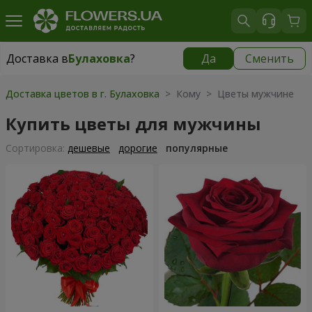
Доставка в
Булаховка
?
Да
Сменить
Доставка в
Булаховка
|
бесплатно
Доставка цветов в г. Булаховка
> Кому > Цветы мужчине
Купить цветы для мужчины
Cортировка:
дешевые
дорогие
популярные