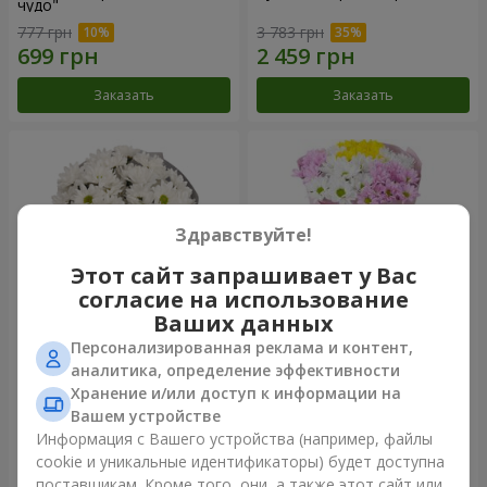
чудо"
777 грн
3 783 грн
Заказать
Заказать
Здравствуйте!
Этот сайт запрашивает у Вас
согласие на использование
Ваших данных
Персонализированная реклама и контент,
Букет "Киото" из 5 белых
Букет "Времена года"
аналитика, определение эффективности
хризантем
Хранение и/или доступ к информации на
999 грн
1 124 грн
Вашем устройстве
Информация с Вашего устройства (например, файлы
cookie и уникальные идентификаторы) будет доступна
Заказать
Заказать
поставщикам. Кроме того, они, а также этот сайт или