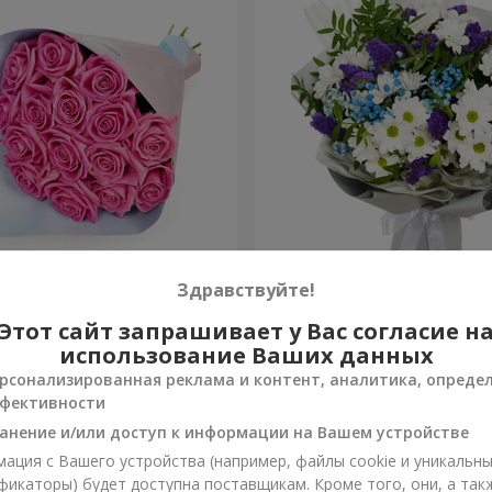
озовых роз"
Яркий букет на День рож
Здравствуйте!
Этот сайт запрашивает у Вас согласие н
1 399 грн
Заказать
использование Ваших данных
рсонализированная реклама и контент, аналитика, опреде
фективности
анение и/или доступ к информации на Вашем устройстве
ация с Вашего устройства (например, файлы cookie и уникальн
фикаторы) будет доступна поставщикам. Кроме того, они, а так