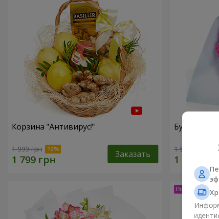
Корзина "Антивирус!"
Букет "15 р
1 999 грн
1 528 грн
Заказать
Пе
эф
Хр
Информ
иденти