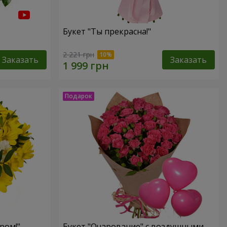
Букет "Ты прекрасна!"
2 221 грн
Заказать
Заказать
ром!"
Букет "Очарование" с воздушными