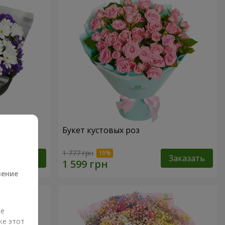
дения
Букет кустовых роз
а
1 777 грн
Заказать
Заказать
ление
ые
же этот