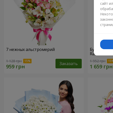
сайт и
обраба
Некото
законн
страни
7 нежных альстромерий
Букет "При
Raffaello
1 128 грн
1 952 грн
Заказать