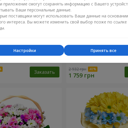
ли приложение смогут сохранять информацию с Вашего устройст
тывать Ваши персональные данные.
рые поставщики могут использовать Ваши данные на основани
ого интереса. Вы можете изменить свой выбор позже по ссылке
цы.
Настройки
Принять все
косновение любви" +
9 веток фиолетовой эуст
2 932 грн
Заказать