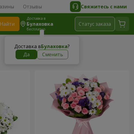
азины
Отзывы
Свяжитесь с нами
Доставка в
Найти
Булаховка
Cтатус заказа
бесплатно
Доставка в
Булаховка
?
Да
Сменить