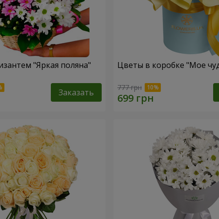
изантем "Яркая поляна"
Цветы в коробке "Мое чу
777 грн
Заказать