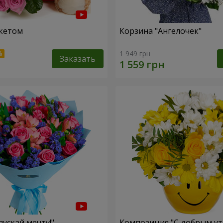
кетом
Корзина "Ангелочек"
1 949 грн
Заказать
пускай мечту!"
Композиция "С добрым ут