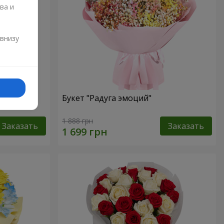
ва и
и
 внизу
омы
Букет "Радуга эмоций"
1 888 грн
Заказать
Заказать