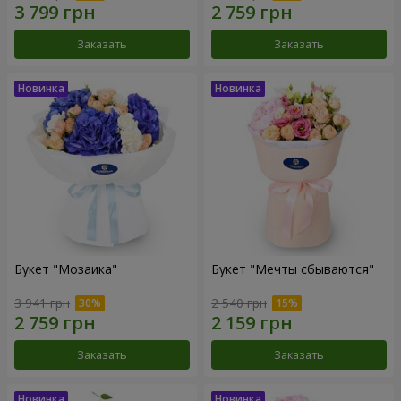
Заказать
Заказать
Букет "Мозаика"
Букет "Мечты сбываются"
3 941 грн
2 540 грн
Заказать
Заказать