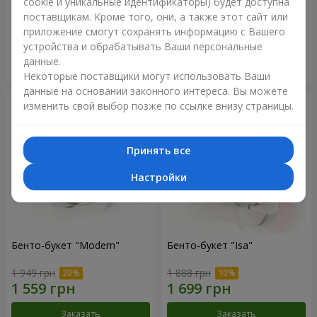
cookie и уникальные идентификаторы) будет доступна
поставщикам. Кроме того, они, а также этот сайт или
3 465 грн
1 411 грн
приложение смогут сохранять информацию с Вашего
устройства и обрабатывать Ваши персональные
данные.
Заказать
Заказать
Некоторые поставщики могут использовать Ваши
данные на основании законного интереса. Вы можете
изменить свой выбор позже по ссылке внизу страницы.
Принять все
Настройки
Бенто-букет "Modern"
Бенто-букет "Isa"
1 949 грн
1 888 грн
Заказать
Заказать