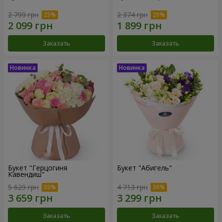
2 799 грн
2 374 грн
Заказать
Заказать
Букет "Герцогиня
Букет "Абигель"
Кавендиш"
5 629 грн
4 713 грн
Заказать
Заказать