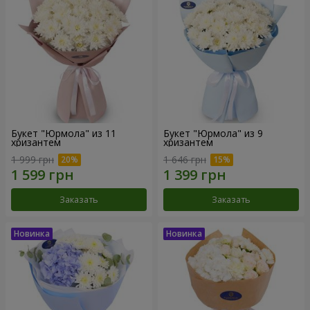
Букет "Юрмола" из 11
Букет "Юрмола" из 9
хризантем
хризантем
1 999 грн
1 646 грн
Заказать
Заказать