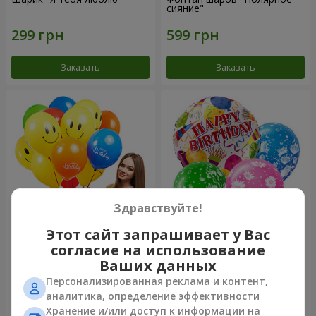
сияние"
Заказать
Заказать
Здравствуйте!
Этот сайт запрашивает у Вас
Коллекция шариков
Микс гелиевых шариков
согласие на использование
"Веселый День Рождения" -
"Поздравление!"
7 шариков
Ваших данных
Персонализированная реклама и контент,
аналитика, определение эффективности
Хранение и/или доступ к информации на
Заказать
Заказать