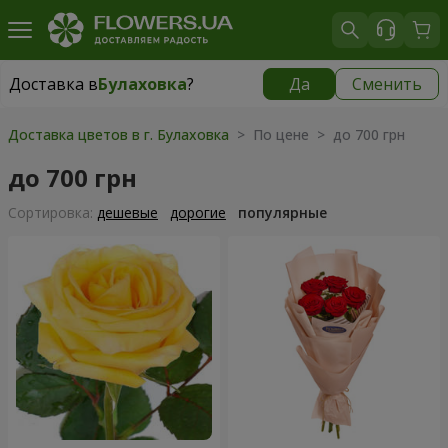
Доставка в
Булаховка
?
Да
Сменить
Доставка в
Булаховка
|
бесплатно
Доставка цветов в г. Булаховка
> По цене > до 700 грн
до 700 грн
Cортировка:
дешевые
дорогие
популярные