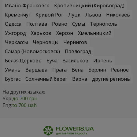
Ивано-Франковск
Кропивницкий (Кировоград)
Кременчуг
Кривой Рог
Луцк
Львов
Николаев
Одесса
Полтава
Ровно
Сумы
Тернополь
Ужгород
Харьков
Херсон
Хмельницкий
Черкассы
Черновцы
Чернигов
Самар (Новомосковск)
Павлоград
Белая Церковь
Буча
Васильков
Ирпень
Умань
Варшава
Прага
Вена
Берлин
Ревное
Бургас
Солнечный берег
Варна
другие регионы
На других языках:
Укр:
до 700 грн
Eng:
to 700 uah