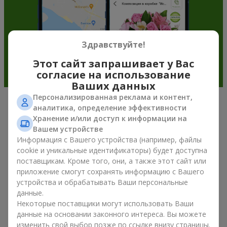
Здравствуйте!
Этот сайт запрашивает у Вас
согласие на использование
Ваших данных
Персонализированная реклама и контент,
аналитика, определение эффективности
Подарочные корзины —
Хранение и/или доступ к информации на
универсальный подарок к любому
Вашем устройстве
Информация с Вашего устройства (например, файлы
празднику
cookie и уникальные идентификаторы) будет доступна
поставщикам. Кроме того, они, а также этот сайт или
Если вы ищете универсальный подарок, но времени в
приложение смогут сохранять информацию с Вашего
обрез, у нас есть для вас отличное проверенное решение:
устройства и обрабатывать Ваши персональные
вы можете купить подарочные корзины. Подарочная
данные.
корзина с изысканными угощениями к празднику, фруктами,
Некоторые поставщики могут использовать Ваши
вкусным чаем или даже алкогольными напитками
становится идеальным дополнением к цветам или
данные на основании законного интереса. Вы можете
самостоятельным презентом. Идеальный набор,
изменить свой выбор позже по ссылке внизу страницы.