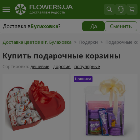
Доставка в
Булаховка
?
Да
Сменить
Доставка в
Булаховка
|
бесплатно
Доставка цветов в г. Булаховка
> Подарки > Подарочные ко
Купить подарочные корзины
Cортировка:
дешевые
дорогие
популярные