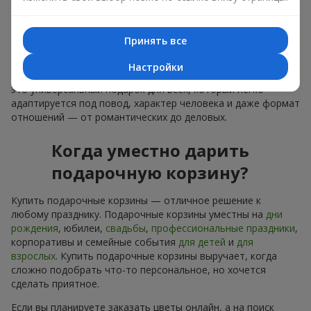
лаконичное оформление и изысканный букет, как
финальный акцент — стоит купить подарочные корзины,
чтобы всё это оказалось в ваших руках.
Принять все
Купить подарочные корзины — это не просто приобрести
Настройки
банальную вещь. Сегодня купить подарочные корзины —
это универсальный подарок для всех, который легко
адаптируется под повод, характер человека и даже формат
отношений — от романтических до деловых.
Когда уместно дарить
подарочную корзину?
Купить подарочные корзины — отличное решение к
любому празднику. Подарочные корзины уместны на
дни
рождения
, юбилеи,
свадьбы
,
профессиональные праздники
,
корпоративы и семейные события
для детей
и
для
взрослых
. Купить подарочные корзины выручает, когда
сложно подобрать что-то персональное, но хочется
сделать приятное.
Если вы планируете заказать цветы онлайн, а на поиск