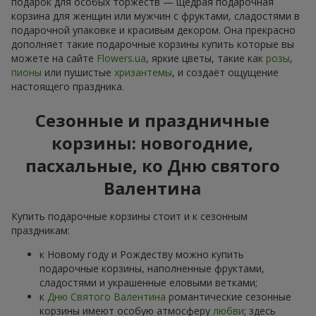
подарок для особых торжеств — щедрая подарочная
корзина для женщин или мужчин с фруктами, сладостями в
подарочной упаковке и красивым декором. Она прекрасно
дополняет такие подарочные корзины купить которые вы
можете на сайте
Flowers.ua
, яркие цветы, такие как
розы
,
пионы
или пушистые
хризантемы
, и создаёт ощущение
настоящего праздника.
Сезонные и праздничные
корзины: новогодние,
пасхальные, ко Дню святого
Валентина
Купить подарочные корзины стоит и к сезонным
праздникам:
к Новому году и Рождеству можно купить
подарочные корзины, наполненные фруктами,
сладостями и украшенные еловыми ветками;
к
Дню Святого Валентина
романтические сезонные
корзины имеют особую атмосферу
любви
; здесь