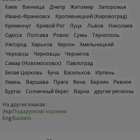
Киев
Винница
Днепр
Житомир
Запорожье
Ивано-Франковск
Кропивницкий (Кировоград)
Кременчуг
Кривой Рог
Луцк
Львов
Николаев
Одесса
Полтава
Ровно
Сумы
Тернополь
Ужгород
Харьков
Херсон
Хмельницкий
Черкассы
Черновцы
Чернигов
Самар (Новомосковск)
Павлоград
Белая Церковь
Буча
Васильков
Ирпень
Умань
Варшава
Прага
Вена
Берлин
Ревное
Бургас
Солнечный берег
Варна
другие регионы
На других языках:
Укр:
Подарункові корзини
Eng:
Baskets