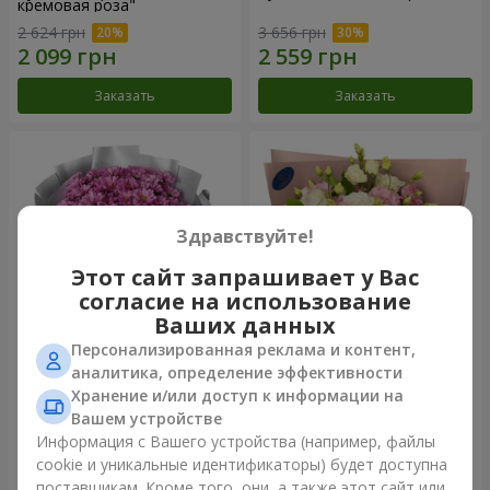
кремовая роза"
2 624 грн
3 656 грн
Заказать
Заказать
Здравствуйте!
Этот сайт запрашивает у Вас
согласие на использование
Ваших данных
Персонализированная реклама и контент,
Букет "Твои хризантемы"
Букет "Панна Котта"
аналитика, определение эффективности
Хранение и/или доступ к информации на
1 834 грн
2 324 грн
Вашем устройстве
Информация с Вашего устройства (например, файлы
cookie и уникальные идентификаторы) будет доступна
Заказать
Заказать
поставщикам. Кроме того, они, а также этот сайт или