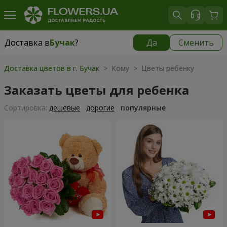
Доставка в
Бучак
?
Да
Сменить
Доставка в
Бучак
|
1250 грн
Доставка цветов в г. Бучак
> Кому > Цветы ребенку
Заказать цветы для ребенка
Cортировка:
дешевые
дорогие
популярные