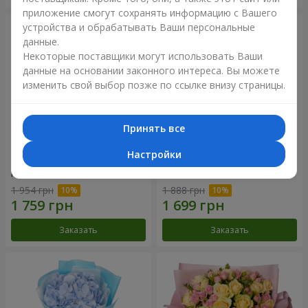
приложение смогут сохранять информацию с Вашего
устройства и обрабатывать Ваши персональные
данные.
Некоторые поставщики могут использовать Ваши
данные на основании законного интереса. Вы можете
изменить свой выбор позже по ссылке внизу страницы.
Принять все
Настройки
Композиция "Нежное
Букет "Розовый вкус
прикосновение"
ванили"
1 954 грн
1 888 грн
Заказать
Заказать