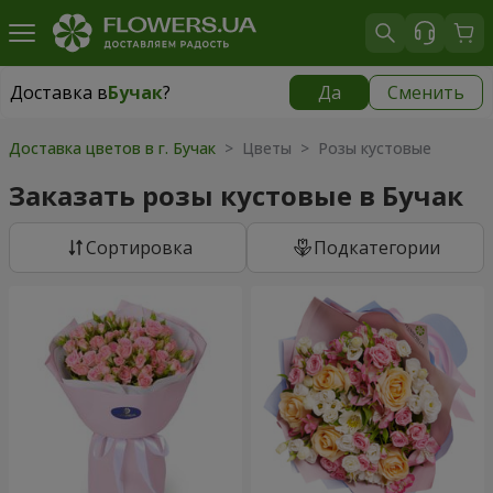
Доставка в
Бучак
?
Да
Сменить
Доставка в
Бучак
|
1250 грн
Доставка цветов в г. Бучак
> Цветы > Розы кустовые
Заказать розы кустовые в Бучак
Cортировка
Подкатегории