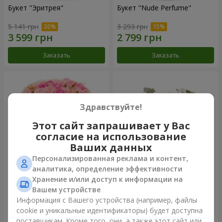
Букет "Эритрея"
Букет "Nude Perfume"
5 141 грн
3 293 грн
Заказать
Заказать
Здравствуйте!
Этот сайт запрашивает у Вас
согласие на использование
Ваших данных
Персонализированная реклама и контент,
аналитика, определение эффективности
Хранение и/или доступ к информации на
Букет "Розовая нежность"
Композиция "Ностальжи"
Вашем устройстве
5 084 грн
7 856 грн
Информация с Вашего устройства (например, файлы
cookie и уникальные идентификаторы) будет доступна
поставщикам. Кроме того, они, а также этот сайт или