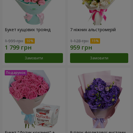
Букет кущових троянд
7 ніжних альстромерій
1 999 грн
1 128 грн
Замовити
Замовити
Букет "Дотик кохання" +
9 гілок фіолетової еустоми