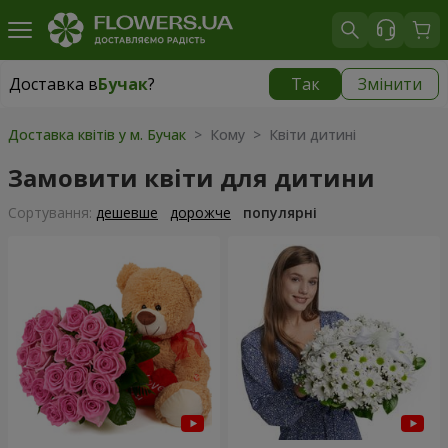
Доставка в
Бучак
?
Так
Змінити
Доставка в
Бучак
|
1250 грн
Доставка квітів у м. Бучак
> Кому > Квіти дитині
Замовити квіти для дитини
Сортування:
дешевше
дорожче
популярні