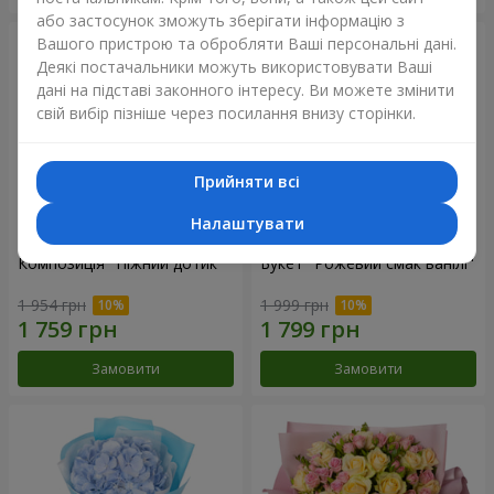
або застосунок зможуть зберігати інформацію з
Вашого пристрою та обробляти Ваші персональні дані.
Деякі постачальники можуть використовувати Ваші
дані на підставі законного інтересу. Ви можете змінити
свій вибір пізніше через посилання внизу сторінки.
Прийняти всі
Налаштувати
Композиція "Ніжний дотик"
Букет "Рожевий смак ванілі"
1 954 грн
1 999 грн
Замовити
Замовити