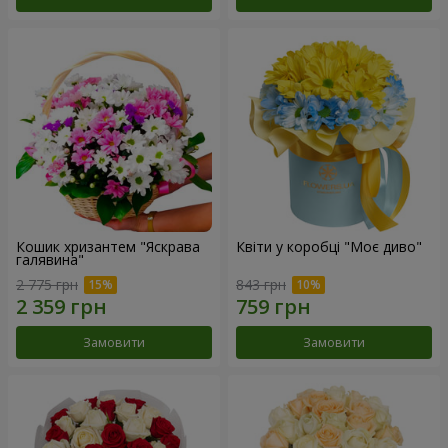
Кошик хризантем "Яскрава
Квіти у коробці "Моє диво"
галявина"
2 775 грн
843 грн
Замовити
Замовити