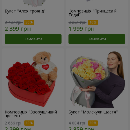
Букет "Алея троянд"
Композиція "Принцеса й
Тедді"
3 427 грн
2 221 грн
Замовити
Замовити
Композиція "Зворушливий
Букет "Молекули щастя"
презент"
2 666 грн
4 084 грн