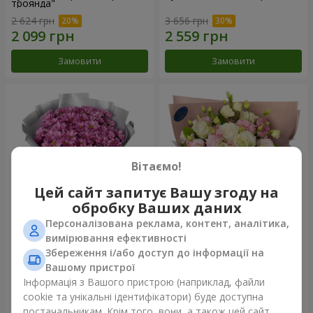
троянда"
2 624 грн
3 656 грн
Замовити
Замовити
Вітаємо!
Цей сайт запитує Вашу згоду на
обробку Ваших даних
Персоналізована реклама, контент, аналітика,
Букет "Твої хризантеми"
Букет "Пана Кота"
вимірювання ефективності
Збереження і/або доступ до інформації на
1 834 грн
2 449 грн
Вашому пристрої
Інформація з Вашого пристрою (наприклад, файли
cookie та унікальні ідентифікатори) буде доступна
Замовити
Замовити
постачальникам. Крім того, вони, а також цей сайт