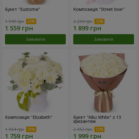
Букет "Eustoma"
Композиція "Street love"
1 949 грн
2 234 грн
Замовити
Замовити
Композиція "Elizabeth"
Букет "Kiku White" з 13
хризантем
1 954 грн
2 352 грн