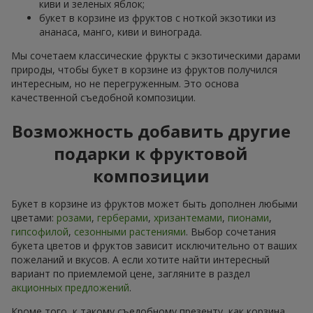
киви и зеленых яблок;
букет в корзине из фруктов с ноткой экзотики из
ананаса, манго, киви и винограда.
Мы сочетаем классические фрукты с экзотическими дарами
природы, чтобы букет в корзине из фруктов получился
интересным, но не перегруженным. Это основа
качественной съедобной композиции.
Возможность добавить другие
подарки к фруктовой
композиции
Букет в корзине из фруктов может быть дополнен любыми
цветами:
розами
,
герберами
,
хризантемами
,
пионами
,
гипсофилой
,
сезонными растениями
. Выбор сочетания
букета цветов и фруктов зависит исключительно от ваших
пожеланий и вкусов. А если хотите найти интересный
вариант по приемлемой цене, загляните в раздел
акционных предложений
.
Кроме того, к такому съедобному презенту, как корзина