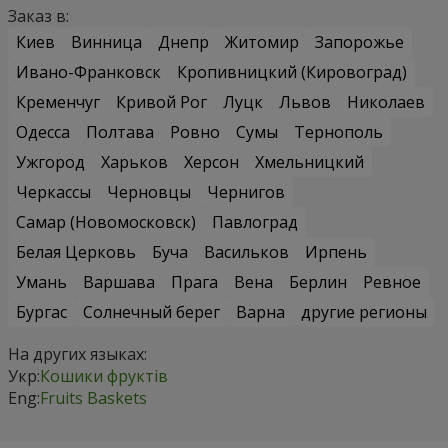
Заказ в:
Киев
Винница
Днепр
Житомир
Запорожье
Ивано-Франковск
Кропивницкий (Кировоград)
Кременчуг
Кривой Рог
Луцк
Львов
Николаев
Одесса
Полтава
Ровно
Сумы
Тернополь
Ужгород
Харьков
Херсон
Хмельницкий
Черкассы
Черновцы
Чернигов
Самар (Новомосковск)
Павлоград
Белая Церковь
Буча
Васильков
Ирпень
Умань
Варшава
Прага
Вена
Берлин
Ревное
Бургас
Солнечный берег
Варна
другие регионы
На других языках:
Укр:
Кошики фруктів
Eng:
Fruits Baskets