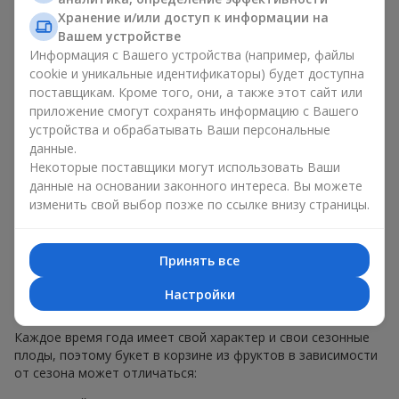
меньше, чем наполнение. Именно праздничное оформление
Хранение и/или доступ к информации на
превращает обычный букет в корзине из фруктов в
Вашем устройстве
гастрономический подарок. В компании
Flowers.ua
мы
Информация с Вашего устройства (например, файлы
всегда учитываем пожелания клиента при создании декора.
cookie и уникальные идентификаторы) будет доступна
При формировании композиции используются натуральные
поставщикам. Кроме того, они, а также этот сайт или
материалы, продуманная упаковка вкуса и, конечно,
приложение смогут сохранять информацию с Вашего
декоративные элементы, соответствующие событию.
устройства и обрабатывать Ваши персональные
По желанию клиента корзина с фруктами может быть
данные.
оформлена в прозрачной пленке или стильной коробке —
Некоторые поставщики могут использовать Ваши
всегда с праздничной подачей, которая выглядит аккуратно
данные на основании законного интереса. Вы можете
и презентабельно.
изменить свой выбор позже по ссылке внизу страницы.
Тематические фруктовые
Принять все
композиции для праздников
Настройки
и сезонов
Каждое время года имеет свой характер и свои сезонные
плоды, поэтому букет в корзине из фруктов в зависимости
от сезона может отличаться: