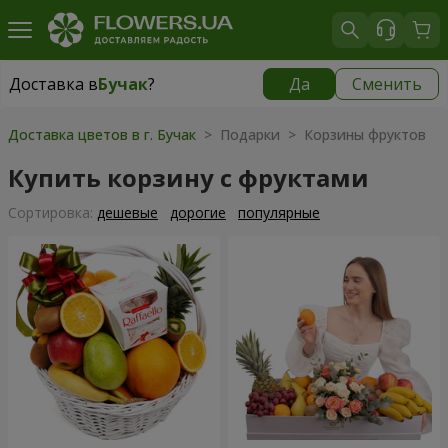
Доставка в
Бучак
?
Да
Сменить
Доставка в
Бучак
|
1250 грн
Доставка цветов в г. Бучак
> Подарки > Корзины фруктов
Купить корзину с фруктами
Cортировка:
дешевые
дорогие
популярные