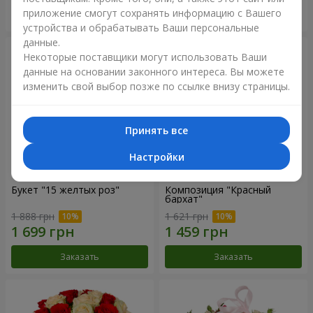
приложение смогут сохранять информацию с Вашего
Заказать
Заказать
устройства и обрабатывать Ваши персональные
данные.
Некоторые поставщики могут использовать Ваши
данные на основании законного интереса. Вы можете
изменить свой выбор позже по ссылке внизу страницы.
Принять все
Настройки
Букет "15 желтых роз"
Композиция "Красный
бархат"
1 888 грн
1 621 грн
Заказать
Заказать