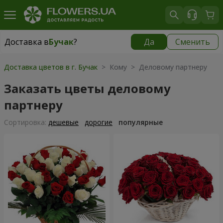
Доставка в
Бучак
?
Да
Сменить
Доставка в
Бучак
|
1250 грн
Доставка цветов в г. Бучак
> Кому > Деловому партнеру
Заказать цветы деловому
партнеру
Cортировка:
дешевые
дорогие
популярные