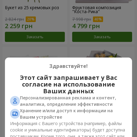
Букет из 25 кремовых роз
Фруктовая композиция
"Коста-Рика"
2 824 грн
7 998 грн
Заказать
Заказать
Здравствуйте!
Этот сайт запрашивает у Вас
согласие на использование
Ваших данных
Персонализированная реклама и контент,
аналитика, определение эффективности
Хранение и/или доступ к информации на
Букет "Крещатик"
Букет "Мы и лето"
Вашем устройстве
Информация с Вашего устройства (например, файлы
4 427 грн
1 732 грн
cookie и уникальные идентификаторы) будет доступна
поставщикам. Кроме того, они, а также этот сайт или