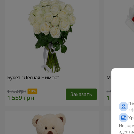
Букет "Лесная Нимфа"
Монобукет 
1 732 грн
1 624 грн
Заказать
Пе
эф
Хр
Информ
иденти