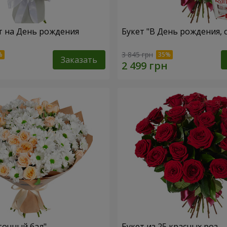
т на День рождения
Букет "В День рождения, 
3 845 грн
Заказать
точный бал"
Букет из 25 красных роз