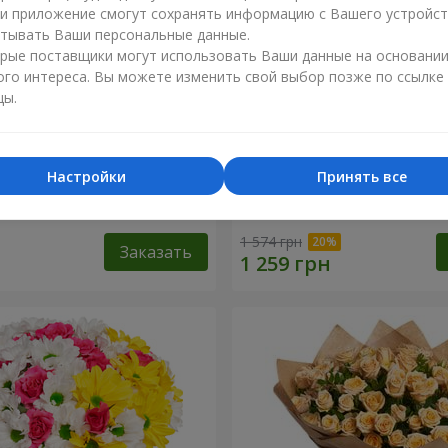
ли приложение смогут сохранять информацию с Вашего устройст
тывать Ваши персональные данные.
рые поставщики могут использовать Ваши данные на основани
ого интереса. Вы можете изменить свой выбор позже по ссылке
цы.
Настройки
Принять все
1 кремовой розы
Букет "Яркие солнышки!"
1 574 грн
Заказать