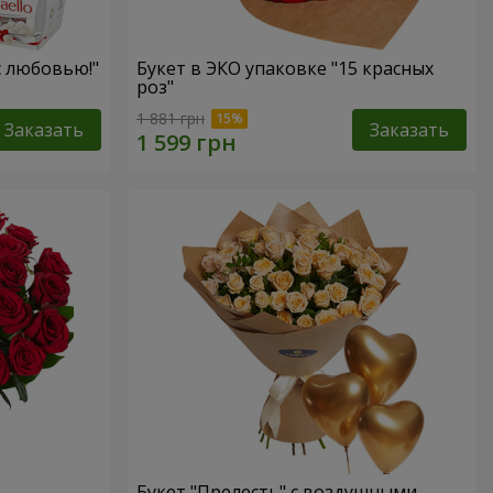
с любовью!"
Букет в ЭКО упаковке "15 красных
роз"
1 881 грн
Заказать
Заказать
Букет "Прелесть" с воздушными