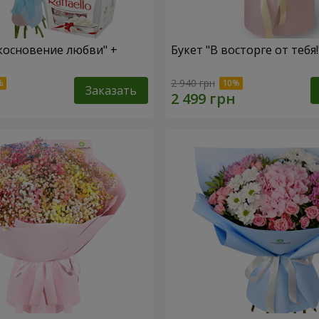
косновение любви" +
Букет "В восторге от тебя!
2 940 грн
Заказать