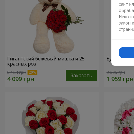
сайт и
обраба
Некото
законн
страни
Гигантский бежевый мишка и 25
Букет из 2
красных роз
5 124 грн
2 305 грн
Заказать