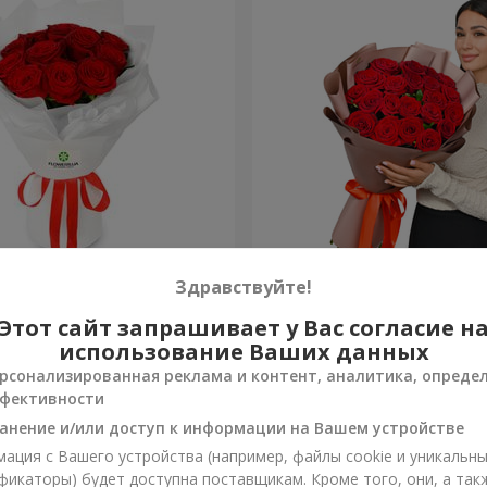
из 11 красных роз
Букет в упаковке "21 крас
Здравствуйте!
Этот сайт запрашивает у Вас согласие н
2 874 грн
Заказать
использование Ваших данных
рсонализированная реклама и контент, аналитика, опреде
фективности
анение и/или доступ к информации на Вашем устройстве
ация с Вашего устройства (например, файлы cookie и уникальн
фикаторы) будет доступна поставщикам. Кроме того, они, а так