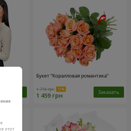
ная роза!"
Букет "Коралловая романтика"
а
1 716 грн
Заказать
Заказать
ление
ые
же этот