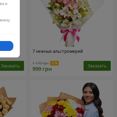
ва и
и
 внизу
7 нежных альстромерий
1 175 грн
Заказать
Заказать