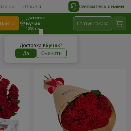
азины
Отзывы
Свяжитесь с нами
Доставка в
Найти
Бучак
Cтатус заказа
1250 грн
Доставка в
Бучак
?
Да
Сменить