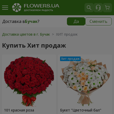
Доставка в
Бучак
?
Да
Сменить
Доставка в
Бучак
|
1250 грн
Доставка цветов в г. Бучак
> ХИТ продаж
Купить Хит продаж
101 красная роза
Букет "Цветочный бал"