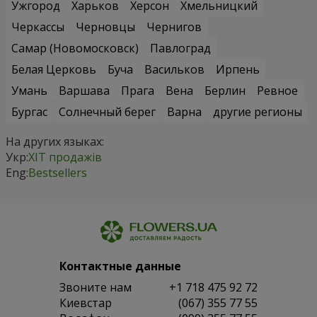
Ужгород
Харьков
Херсон
Хмельницкий
Черкассы
Черновцы
Чернигов
Самар (Новомосковск)
Павлоград
Белая Церковь
Буча
Васильков
Ирпень
Умань
Варшава
Прага
Вена
Берлин
Ревное
Бургас
Солнечный берег
Варна
другие регионы
На других языках:
Укр:
ХІТ продажів
Eng:
Bestsellers
Контактные данные
Звоните нам
+1 718 475 92 72
Киевстар
(067) 355 77 55